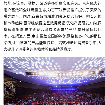
势能,在流量、数据、渠道等多维度实现突破。京东庞大的
用户基数和全域流量生态,为百草味新品推广提供了天然的
首
曝光舞台。同时,京东超市精准洞察消费者偏好、购买习惯
页
和市场趋势,百草味依据这些数据反馈,优化产品研发方向,调
整营销策略,推出更贴合消费者需求的产品,提升销售转化
资
讯
率。在渠道方面,京东覆盖全国的物流网络和多样化的销售
渠道,让百草味的产品能够快速、高效地送达消费者手中,大
商
大提升了消费者的购物体验和品牌满意度。
业
消
费
生
活
科
技