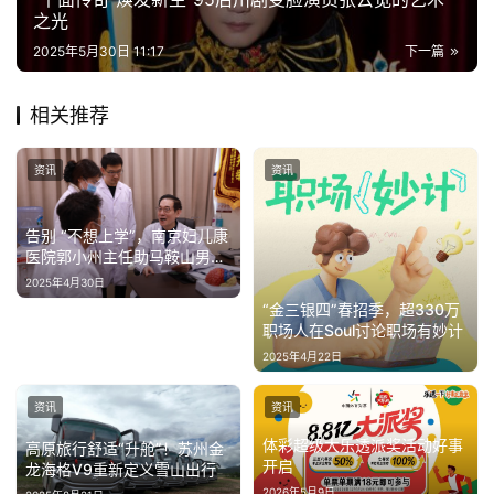
之光
2025年5月30日 11:17
下一篇
相关推荐
资讯
资讯
告别 “不想上学”，南京妇儿康
医院郭小州主任助马鞍山男孩
开启学霸模式
2025年4月30日
“金三银四”春招季，超330万
职场人在Soul讨论职场有妙计
2025年4月22日
资讯
资讯
体彩超级大乐透派奖活动好事
高原旅行舒适“升舱”！苏州金
开启
龙海格V9重新定义雪山出行
2026年5月9日