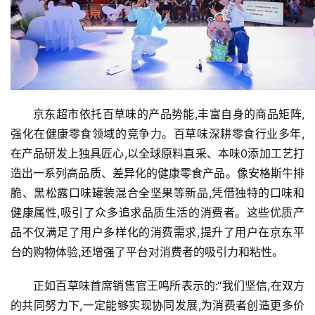
登录
注册
财
经
教
育
京东超市依托百草味的产品势能,丰富自身的商品矩阵,
强化在健康零食领域的竞争力。百草味深耕零食行业多年,
专
在产品研发上独具匠心,以全球原料直采、本味0添加工艺打
题
造出一系列高品质、差异化的健康零食产品。像安格斯牛排
脆、黑松露口味罐装混合全坚果等新品,凭借独特的口味和
汽
健康属性,吸引了众多追求品质生活的消费者。这些优质产
车
品不仅满足了用户多样化的消费需求,提升了用户在京东平
·
新
台的购物体验,还增强了平台对消费者的吸引力和粘性。
能
源
正如百草味首席销售官王鸣所表示的:“我们坚信,在双方
的共同努力下,一定能够实现协同发展,为消费者创造更多价