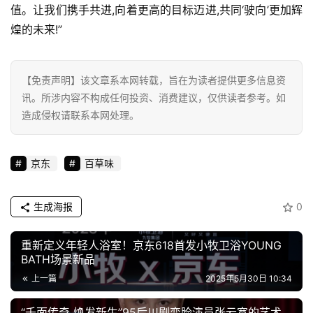
值。让我们携手共进,向着更高的目标迈进,共同‘驶向’更加辉
煌的未来!”
【免责声明】该文章系本网转载，旨在为读者提供更多信息资
讯。所涉内容不构成任何投资、消费建议，仅供读者参考。如
造成侵权请联系本网处理。
京东
百草味
生成海报
0
重新定义年轻人浴室！京东618首发小牧卫浴YOUNG
BATH场景新品
上一篇
2025年5月30日 10:34
“千面传奇 焕发新生”95后川剧变脸演员张云宽的艺术