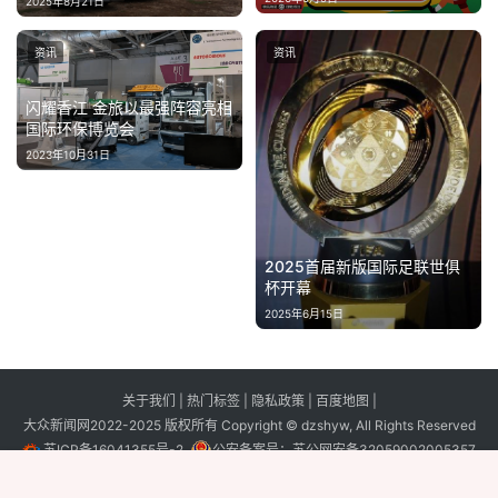
2025年8月21日
资讯
资讯
闪耀香江 金旅以最强阵容亮相
国际环保博览会
2023年10月31日
2025首届新版国际足联世俱
杯开幕
2025年6月15日
关于我们
|
热门标签
|
隐私政策
|
百度地图
|
大众新闻网2022-2025 版权所有 Copyright © dzshyw, All Rights Reserved
苏ICP备16041355号-2
公安备案号：
苏公网安备32059002005357
号