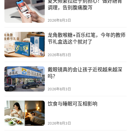
夏天频繁拉肚子别担心！做好肠胃
调理，告别腹痛腹泻
2026年8月3日
龙角散喉糖+百乐红笔，今年的教师
节礼盒选这个就对了
2026年8月3日
戴眼镜真的会让孩子近视越来越深
首
吗？
页
2026年8月3日
资
讯
饮食与睡眠可互相影响
商
2026年8月3日
业