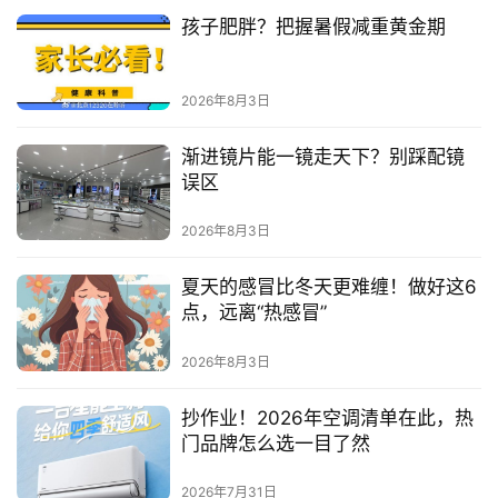
孩子肥胖？把握暑假减重黄金期
消
费
生
2026年8月3日
活
渐进镜片能一镜走天下？别踩配镜
科
误区
技
2026年8月3日
登录
注册
财
夏天的感冒比冬天更难缠！做好这6
经
点，远离“热感冒”
教
2026年8月3日
育
抄作业！2026年空调清单在此，热
门品牌怎么选一目了然
专
题
2026年7月31日