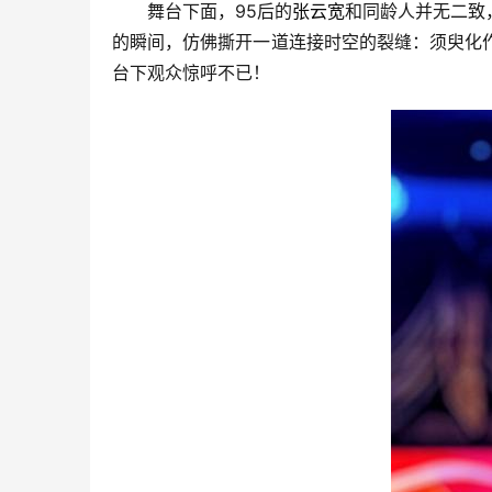
舞台下面，95后的
张云宽
和同龄人并无二致
的瞬间，仿佛撕开一道连接时空的裂缝：须臾化
台下观众惊呼不已！