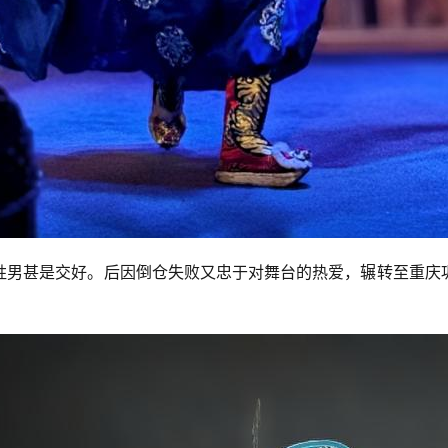
胜男甚是交好。后因倒仓失败又忠于对舞台的热爱，辗转至重庆