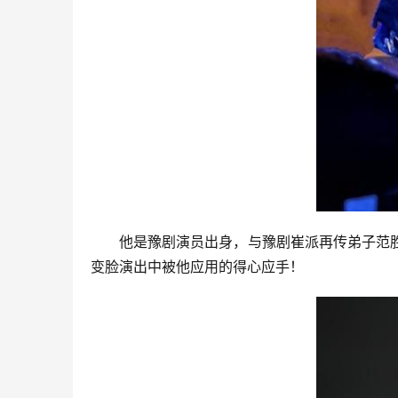
他是豫剧演员出身，与豫剧崔派再传弟子范
变脸演出中被他应用的得心应手！