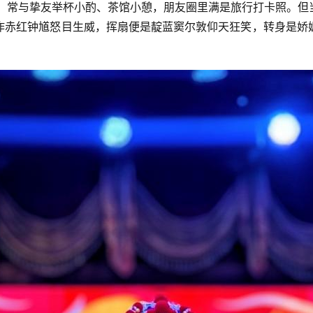
，常与挚友举杯小酌、茶馆小憩，朋友圈里满是旅行打卡照。但
作赤红钟馗怒目生威，挥扇便是靛蓝窦尔敦仰天狂笑，转身是娇