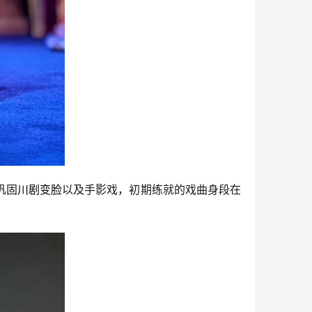
巩固
川剧
变脸
以及手影戏，初期练就的戏曲身段在