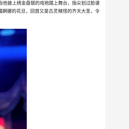
当他披上绣金盘银的戏袍踏上舞台，指尖划过脸谱
媚婀娜的花旦，回首又是古灵精怪的齐天大圣，令