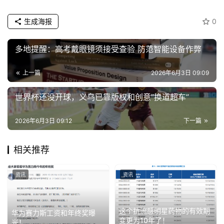
生成海报
0
多地提醒：高考戴眼镜须接受查验 防范智能设备作弊
上一篇
2026年6月3日 09:09
世界杯还没开球，义乌已靠版权和创意”换道超车”
2026年6月3日 09:12
下一篇
相关推荐
资讯
资讯
这个抗流感明星药物的有效期
华为赛力斯工资和年终奖曝
变更为10年了！
光！