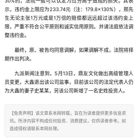
30%的，法院一般可以认定为过分高于造成的损失。其表
能
示，违约金上限应为233.74元（注：179.8×130%），邢先
源
生无论主张1万元或是1万倍的赔偿都远远超过该违约金上
限，严重不符合公平原则和诚实信用原则。并请法庭依法调
整违约金。
最终，原、被告均同意调解，如果调解不成，法院将择
期作出判决。
九派新闻注意到，5月13日，鼎友文化做出高级管理人
员变更，大鑫退出该公司监事，目前该公司的法定代表人仍
为大鑫的妻子史某某，另该公司新增了一名史姓投资人。
【免责声明】该文章系本网转载，旨在为读者提供更多信息资
讯。所涉内容不构成任何投资、消费建议，仅供读者参考。如
造成侵权请联系本网处理。