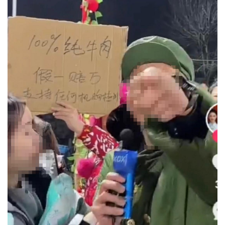
首
页
资
讯
商
业
消
费
生