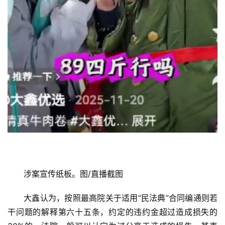
活
科
技
登录
注册
财
经
教
育
专
题
涉案宣传纸板。图/直播截图
汽
大鑫认为，按照最高院关于适用“民法典”合同编通则若
车
干问题的解释第六十五条，约定的违约金超过造成损失的
·
新