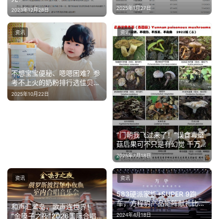
2025年1月27日
2023年12月28日
资讯
资讯
不想宝宝便秘、嗯嗯困难？参
考不上火的奶粉排行选佳贝艾
特悦白准没错
2025年10月22日
“门朝我飞过来了！”误食毒蘑
菇后果可不只是有幻觉 千万别
大意
2025年7月18日
资讯
资讯
583硬派家族+SUPER 9跑
车，方程豹产品矩阵献礼比亚
和声汇鹭岛，歌声连世界！
迪30周年
2024年4月18日
“金嗓子之夜”2026国际合唱