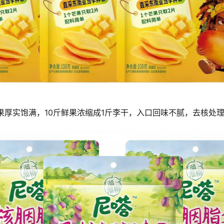
果厚实饱满，10斤鲜果浓缩成1斤李干，入口回味不腻，去核处