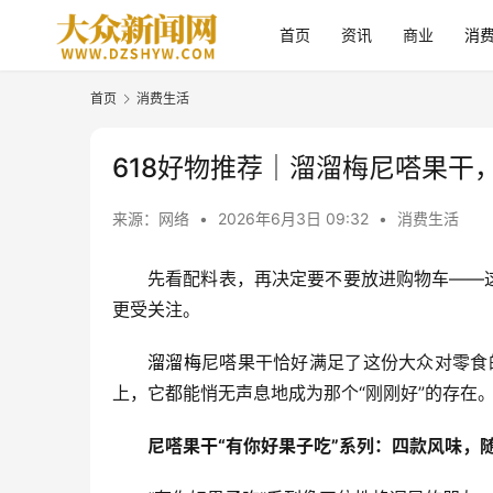
首页
资讯
商业
消
首页
消费生活
618好物推荐｜溜溜梅尼嗒果干
来源：网络
•
2026年6月3日 09:32
•
消费生活
先看配料表，再决定要不要放进购物车——
更受关注。
溜溜梅
尼嗒果干恰好满足了这份大众对零食
上，它都能悄无声息地成为那个“刚刚好”的存在
尼嗒果干“有你好果子吃”系列：四款风味，