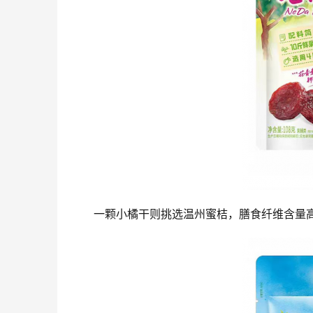
一颗小橘干则挑选温州蜜桔，膳食纤维含量高达