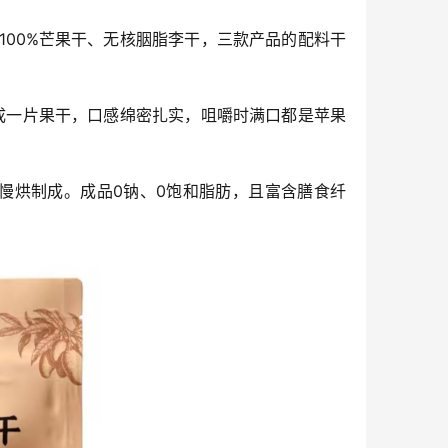
、100%芒果干、无核胭脂李干，三款产品的配料干
成一片果干，口感绵密扎实，咀嚼时满口都是苹果
慢烘制成。成品0钠、0饱和脂肪，且富含膳食纤