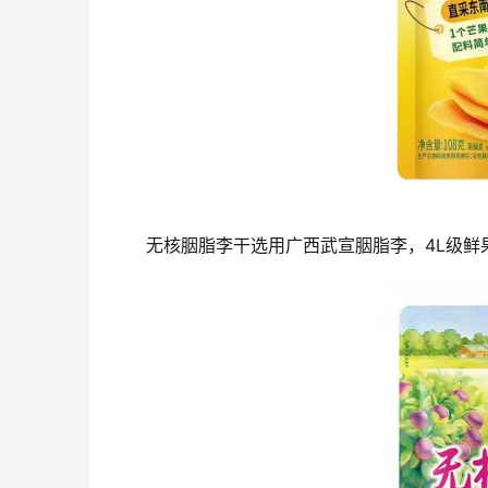
无核胭脂李干选用广西武宣胭脂李，4L级鲜