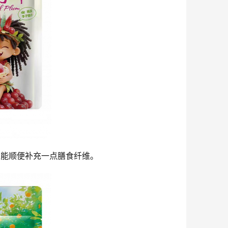
还能顺便补充一点膳食纤维。