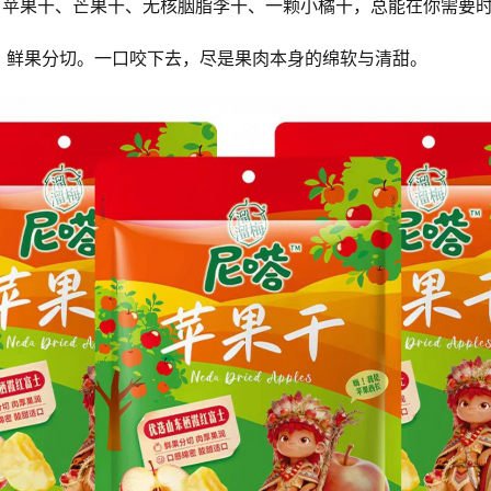
：苹果干、芒果干、无核胭脂李干、一颗小橘干，总能在你需要
，鲜果分切。一口咬下去，尽是果肉本身的绵软与清甜。