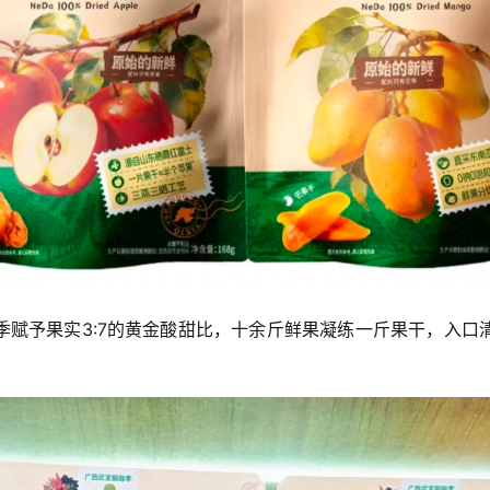
季赋予果实3:7的黄金酸甜比，十余斤鲜果凝练一斤果干，入口