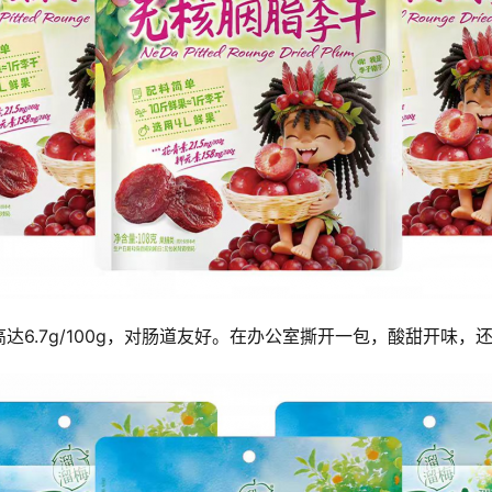
6.7g/100g，对肠道友好。在办公室撕开一包，酸甜开味，