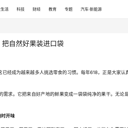
费生活
科技
财经
教育
专题
汽车·新能源
，把自然好果装进口袋
这已经成为越来越多人挑选零食的
习
惯。每年
618
，正是大家认
的需求。它把来自好产地的鲜果变成一袋袋纯净的果干。无论
。
随时开味