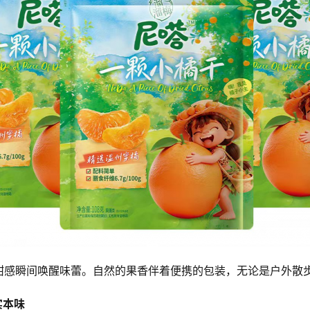
甜感瞬间唤醒味蕾。自然的果香伴着便携的包装，无论是户外散
实本味