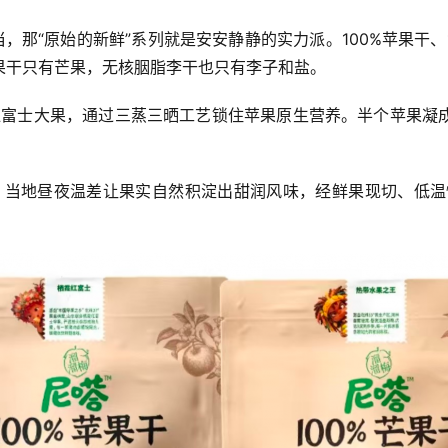
当，那“原始的新鲜”系列就是安安静静的实力派。100%苹果干
果干只有芒果，无核胭脂李干也只有李子和盐。
的红富士大果，通过三蒸三晒工艺锁住苹果原生营养。半个苹果凝
果，当地昼夜温差让果实自然积淀出甜润风味，经鲜果现切、低温