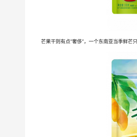
芒果干则有点“奢侈”，一个东南亚当季鲜芒