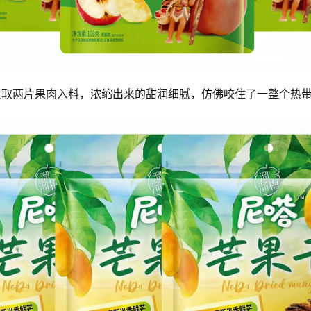
只取两片果肉入料，浓缩出来的甜润细腻，仿佛咬住了一整个热