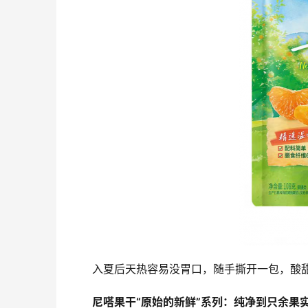
入夏后天热容易没胃口，随手撕开一包，酸
尼嗒果干“原始的新鲜”系列：纯净到只余果