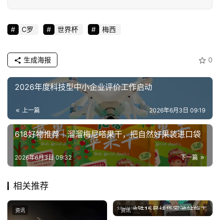
C罗
世界杯
梅西
生成海报
0
2026年度科技型中小企业评价工作启动
上一篇
2026年6月3日 09:19
618好物推荐｜溜溜梅尼嗒果干，把自然好果装进口袋
2026年6月3日 09:32
下一篇
相关推荐
杭州地铁15号线华家池站施工
资讯
资讯
2026年4月29日
过程中致楼房开裂渗漏 无人员