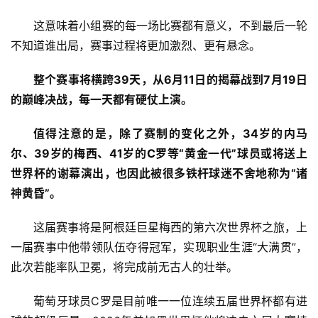
这意味着小组赛的每一场比赛都有意义，不到最后一轮
不知道谁出局，赛事过程将更加激烈、更有悬念。
首
整个赛事将横跨39天，从6月11日的揭幕战到7月19日
页
的巅峰决战，每一天都有硬仗上演。
资
值得注意的是，除了赛制的变化之外，34岁的内马
讯
尔、39岁的
梅西
、41岁的
C罗
等“黄金一代”球员或将送上
世界杯的谢幕演出，也因此被很多铁杆球迷不舍地称为“诸
商
神黄昏”。
业
这届赛事将是阿根廷巨星梅西的第六次世界杯之旅，上
消
一届赛事中他带领队伍夺得冠军，实现职业生涯“大满贯”，
费
此次若能率队卫冕，将完成前无古人的壮举。
生
活
葡萄牙球员C罗是目前唯一一位连续五届世界杯都有进