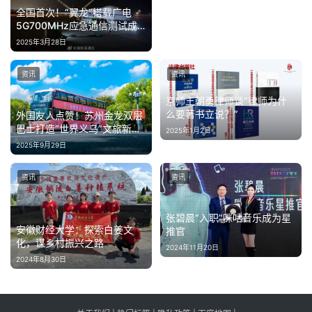
伤亡
全国首次！“翼龙”搭载广电
5G700MHz应急通信测试成
功
2025年3月28日
资讯
资讯
京师王朝勇律师谈“律师为什
么要著书立说？”
外国友人点赞！苏州金龙双层
巴士打造“世界义乌”文旅新范
2025年1月2日
式
2025年9月29日
资讯
资讯
张碧晨“入职”咪咕音乐成为星
安徽财经大学：探索白姜文
推官
化，谋乡村振兴之路
2024年11月20日
2024年8月30日