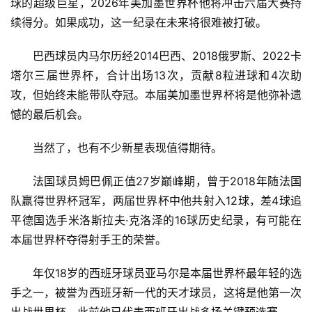
球的超级巨星，2026年美加墨世界杯他将冲击六届大赛持
科
续得分。如果成功，这一纪录在未来将很难被打破。
技
登录
注册
巴西球员内马尔历经2014巴西、2018俄罗斯、2022卡
财
塔尔三届世界杯，合计出场13次，贡献8粒进球和4次助
经
攻，但始终未能带队夺冠。本届美加墨世界杯将是他弥补遗
憾的最后机会。
教
育
当然了，也有不少新星表现值得期待。
专
法国球员姆巴佩正值27岁巅峰期，曾于2018年随法国
题
队赢得世界杯冠军，两届世界杯中他共射入12球，差4球追
平德国选手米洛斯拉夫·克洛泽的16球历史纪录，有可能在
汽
本届世界杯夺得射手王的荣誉。
车
·
年仅18岁的西班牙球员亚马尔是本届世界杯最年轻的选
新
手之一，被誉为西班牙新一代的天才球员，这将是他第一次
能
源