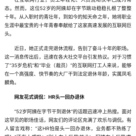
态。然而，这位52岁的阿姨却在字节跳动稳稳扎根了整整
十年。从入职时的青壮年，到如今的知天命之年，她将职业
生涯中最宝贵的十年青春奉献给了这家高速发展的互联网巨
头。
近日，她正式走完退休流程，告别了奋斗十年的职场。
这一消息传出后，迅速在各大社交平台引发热议。对于习惯
了“35岁危机”和“毕业（裁员）”的互联网打工人来说，能够
在一个高强度、快节奏的大厂干到法定退休年龄，实属凤毛
麟角。
网友花式调侃：HR头一回办退休
“52岁阿姨在字节干到退休”的话题迅速冲上热搜。面对
这罕见的职场佳话，网友们的评论区充满了欢乐与调侃。有
首
人留言戏称：“这HR怕是头一回办退休，业务都不熟练了
页