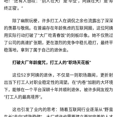
吧！”还有人感叹：“别人在大厂是‘毕业’，阿姨在大厂是‘寿
终正寝’。”
资
讯
除了幽默玩梗，许多打工人在调侃之余也流露出了深深
的羡慕与敬佩。在普遍存在年龄焦虑的互联网圈，这位阿姨
商
用实际行动打破了“大厂吃青春饭”的刻板印象。她不仅熬过
业
了公司的高速扩张期，更在激烈的竞争中稳扎稳打，最终平
稳落地，拿到了属于自己的退休金。
消
费
打破大厂年龄魔咒，打工人的“职场天花板”
生
活
这位52岁阿姨的退休，不仅是一则职场趣闻，更折射
出当下打工人对职业稳定性的渴望。在“内卷”加剧的大环境
科
下，能够在一个平台深耕十年并顺利退休，被许多网友视为
技
“打工人的最高境界”。
登录
注册
财
这也引发了业内的思考：随着互联网行业逐渐从“野蛮
经
生长”走向“成熟稳健”，大厂或许也需要建立更加完善的人才