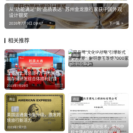
从“功能满足”到“品质表达” 苏州金龙旅行家获中国外观
设计银奖
2026年7月9日 09:47
下一篇
相关推荐
容品牌“文化IP战略”引爆新式
商业
商业
茶饮浪潮：解码霸王茶姬
2025年3月26日
7000家门店进化之路
江波龙上海总部4万平方米高
端存储研发综合体顺利封顶
2023年7月29日
商业
商业
美国运通金卡新升级，激发跨
境旅行新活力
央企“加码”高效技术，爱旭中
2023年7月7日
标大唐4GW BC标段光伏组件