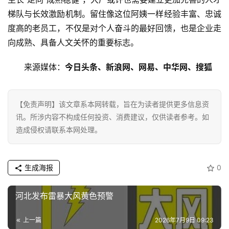
梯队与长效激励机制。留住像这位阿姨一样经验丰富、忠诚
教
度高的老员工，不仅是对个人奋斗的最好回馈，也是企业走
育
向成熟、具备人文关怀的重要标志。
专
来源媒体：
今日头条、新浪网、网易、中华网、搜狐
题
汽
【免责声明】该文章系本网转载，旨在为读者提供更多信息资
车
讯。所涉内容不构成任何投资、消费建议，仅供读者参考。如
·
造成侵权请联系本网处理。
新
能
源
生成海报
0
河北发布雷暴大风黄色预警
上一篇
2026年7月9日 09:23