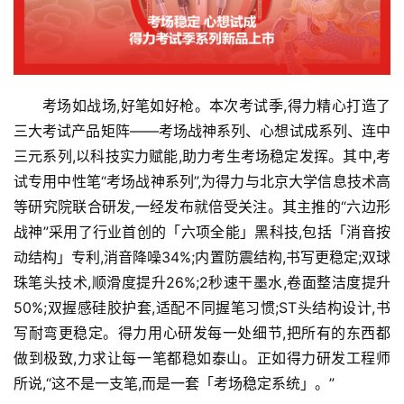
考场如战场,好笔如好枪。本次考试季,得力精心打造了
三大考试产品矩阵——考场战神系列、心想试成系列、连中
三元系列,以科技实力赋能,助力考生考场稳定发挥。其中,考
试专用中性笔“考场战神系列”,为得力与北京大学信息技术高
等研究院联合研发,一经发布就倍受关注。其主推的“六边形
战神”采用了行业首创的「六项全能」黑科技,包括「消音按
动结构」专利,消音降噪34%;内置防震结构,书写更稳定;双球
珠笔头技术,顺滑度提升26%;2秒速干墨水,卷面整洁度提升
50%;双握感硅胶护套,适配不同握笔习惯;ST头结构设计,书
写耐弯更稳定。得力用心研发每一处细节,把所有的东西都
做到极致,力求让每一笔都稳如泰山。正如得力研发工程师
所说,“这不是一支笔,而是一套「考场稳定系统」。”