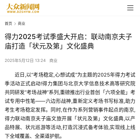
首页
商业
得力2025考试季盛大开启：联动南京夫子
庙打造「状元及第」文化盛典
2025年5月12日 13:24
商业
近日,以“考场稳定,心想试成”为主题的2025年
得力
考试
季活动正式启动!得力集团与北京大学信息技术高等研究院
共同研发“考场战神”系列,重磅推出行业首创「六项全能」考
试专用中性笔——六边形战神,重新定义考场书写标准,助力
考生考场稳定发挥。同时,在作为系列营销事件起点的南京,
得力联动
南京夫子庙
文旅开展「状元及第」文化盛典,以产
品特展、状元巡游等活动,打造沉浸式备考体验,实现线上线
下全域覆盖、全渠道护航。