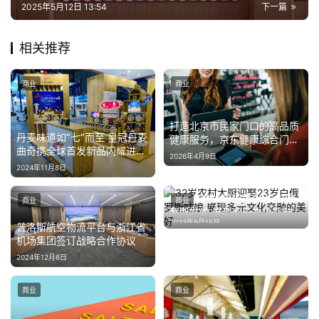
2025年5月12日 13:54
下一篇
相关推荐
商业
商业
打造北京市民家门口的高品质
丹麦味道如“七”而至 皇冠丹麦
健康服务，京东健康综合门诊
曲奇携全球首发新品闪耀进博
落地望京
2026年4月9日
会
2024年11月8日
32岁农村大厨迎娶23岁白俄
商业
商业
罗斯姑娘 展现多元文化交融的
2023年9月15日
美好
普洛斯航空物流平台与浙江省
机场集团签订战略合作协议
2024年12月6日
商业
商业