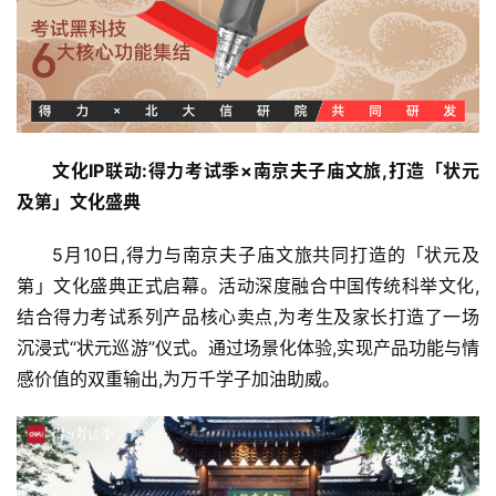
文化IP联动:得力
考试季
×南京夫子庙文旅,打造「状元
及第
」文化盛典
5月10日,得力与南京夫子庙文旅共同打造的「状元及
第」文化盛典正式启幕。活动深度融合中国传统科举文化,
结合得力考试系列产品核心卖点,为考生及家长打造了一场
沉浸式“状元巡游”仪式。通过场景化体验,实现产品功能与情
感价值的双重输出,为万千学子加油助威。
首
页