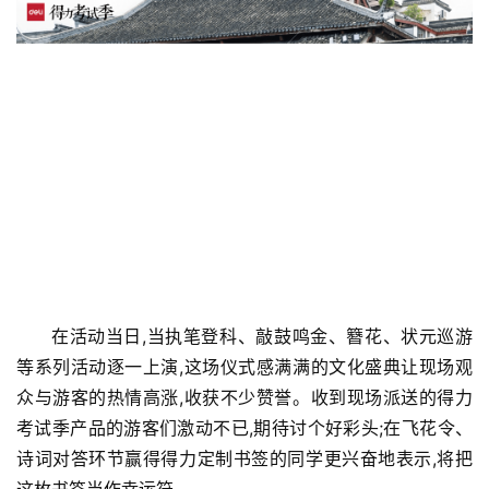
教
育
专
题
汽
车
·
新
能
源
在活动当日,当执笔登科、敲鼓鸣金、簪花、状元巡游
等系列活动逐一上演,这场仪式感满满的文化盛典让现场观
众与游客的热情高涨,收获不少赞誉。收到现场派送的得力
考试季产品的游客们激动不已,期待讨个好彩头;在飞花令、
诗词对答环节赢得得力定制书签的同学更兴奋地表示,将把
这枚书签当作幸运符。