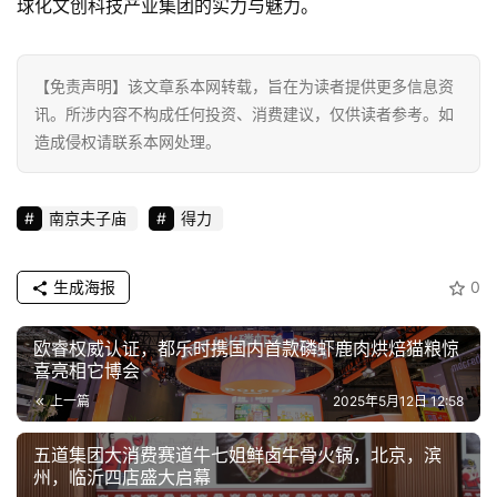
球化文创科技产业集团的实力与魅力。
【免责声明】该文章系本网转载，旨在为读者提供更多信息资
讯。所涉内容不构成任何投资、消费建议，仅供读者参考。如
造成侵权请联系本网处理。
南京夫子庙
得力
生成海报
0
欧睿权威认证，都乐时携国内首款磷虾鹿肉烘焙猫粮惊
喜亮相它博会
上一篇
2025年5月12日 12:58
五道集团大消费赛道牛七姐鲜卤牛骨火锅，北京，滨
州，临沂四店盛大启幕