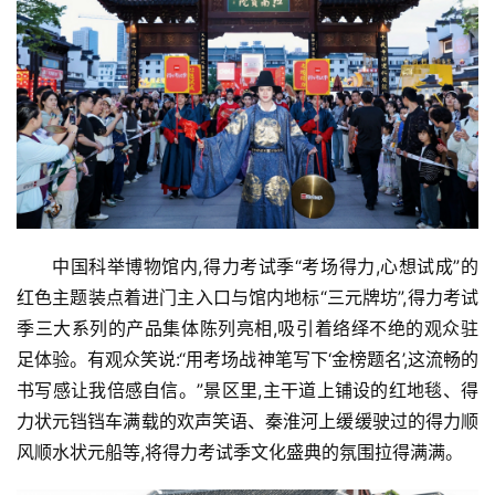
资
讯
商
业
消
费
生
中国科举博物馆内,得力考试季“考场得力,心想试成”的
活
红色主题装点着进门主入口与馆内地标“三元牌坊”,得力考试
季三大系列的产品集体陈列亮相,吸引着络绎不绝的观众驻
科
足体验。有观众笑说:“用考场战神笔写下‘金榜题名’,这流畅的
技
书写感让我倍感自信。”景区里,主干道上铺设的红地毯、得
登录
注册
力状元铛铛车满载的欢声笑语、秦淮河上缓缓驶过的得力顺
财
经
风顺水状元船等,将得力考试季文化盛典的氛围拉得满满。