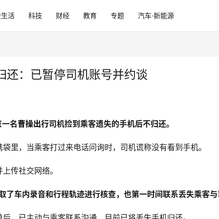
费生活
科技
财经
教育
专题
汽车·新能源
归还：已暂停司机账号并约谈
京一名
曹操出行
司机捡到乘客遗失的手机后不归还。
携袋里，当乘客打过来电话问询时，司机谎称没有看到手机。
并上传社交网络。
调取了车内录音和行程轨迹进行核查，也第一时间联系丢失乘客与
单后，已主动与乘客联系沟通，目前已将丢失手机归还。