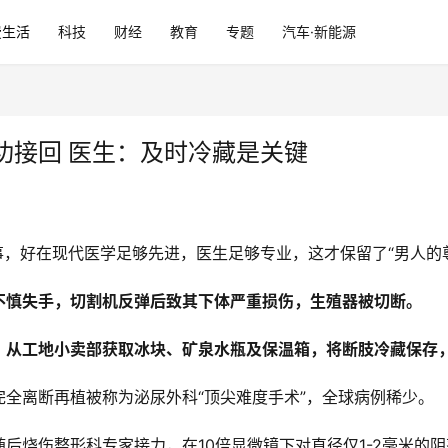
费生活
科技
财经
教育
专题
汽车·新能源
功接回 医生：及时冷藏是关键
事，好在现代医学足够先进，医生足够专业，这才保留了“男人的
不慎失手，切割机反弹后致其下体严重损伤，生殖器被切断。
，
从工地小卖部获取冰块、矿泉水瓶及保温箱，将断肢冷藏保存
全离断再植被称为泌尿外科“顶尖难度手术”，全球病例稀少。
后烧伤整形科专家接力，在10倍显微镜下对直径仅1-2毫米的