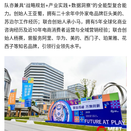
科
队亦兼具“战略规划+产业实践+数据洞察”的全能型复合能
技
力。创始人王亚蜀，拥有二十余年中外家电品牌巨头美的、
登录
注册
苏泊尔工作经历；联合创始人承小马，拥有5年全球化商业
财
咨询经历及近10年电商消费者运营与全域营销经验；联合创
经
始人杨赛，曾服务阿里、华为、美的、西门子、珀莱雅、花
西子等知名品牌，引领行业领先水平。
教
育
专
题
汽
车
·
新
能