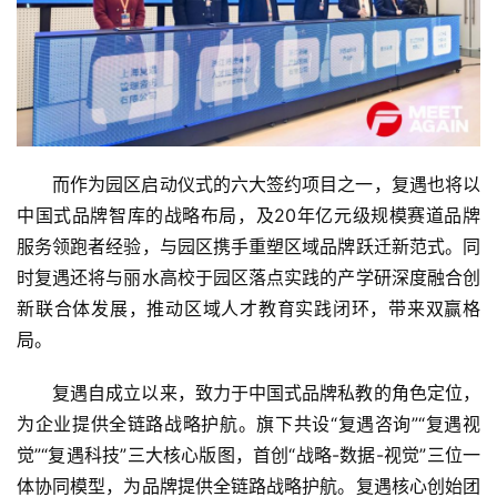
首
页
而作为园区启动仪式的六大签约项目之一，复遇也将以
资
中国式品牌智库的战略布局，及20年亿元级规模赛道品牌
讯
服务领跑者经验，与园区携手重塑区域品牌跃迁新范式。同
时复遇还将与丽水高校于园区落点实践的产学研深度融合创
商
新联合体发展，推动区域人才教育实践闭环，带来双赢格
业
局。
消
复遇自成立以来，致力于中国式品牌私教的角色定位，
费
生
为企业提供全链路战略护航。旗下共设“复遇咨询”“复遇视
活
觉”“复遇科技”三大核心版图，首创“战略-数据-视觉”三位一
体协同模型，为品牌提供全链路战略护航。复遇核心创始团