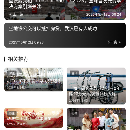
固德威亮相 Intersolar Europe 2025，全球首发光储解
决方案引爆关注
上一篇
2025年5月12日 09:24
坐地铁公交可以抵扣房贷，武汉已有人成功
2025年5月12日 09:28
下一篇
相关推荐
资讯
资讯
香港赛马会支持“共创
明‘Teen’计划”贵州学习交流团
上海一研究生教成人骑车2年
2026年8月4日
赚27万元 网友调侃钱太好
赚：本人回应
2026年1月9日
致敬奋斗者大会启幕，五菱启
资讯
资讯
动赠车计划——每年赠车
1500万元助力“奋斗者”创富
2024年11月21日