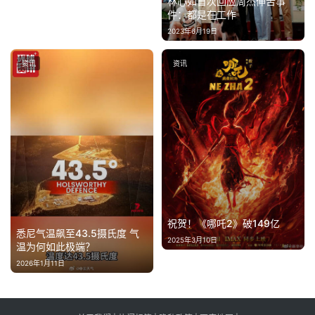
林心如首次回应周杰伸舌事
件：都是在工作
2023年6月19日
资讯
资讯
祝贺！《哪吒2》破149亿
悉尼气温飙至43.5摄氏度 气
2025年3月10日
温为何如此极端？
2026年1月11日