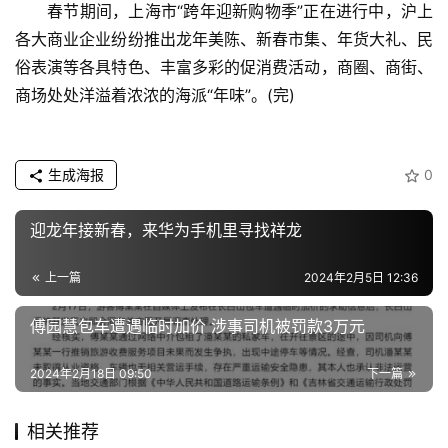
春节期间，上海市“跨年迎新购物季”正在进行中，沪上
消
费
各大商业企业纷纷推出龙年美陈、新春市集、年货大礼、民
生
俗表演等各具特色、丰富多彩的促消费活动，商圈、商街、
活
商场处处洋溢着浓浓的海派“年味”。(完)
科
技
生成海报
0
登录
注册
财
迎龙年接新春，来华为手机里寻找祥龙
经
上一篇
2024年2月5日 12:36
教
育
傅园慧包车遭遇临时加价 涉事司机被罚款3万元
专
2024年2月18日 09:50
下一篇
题
相关推荐