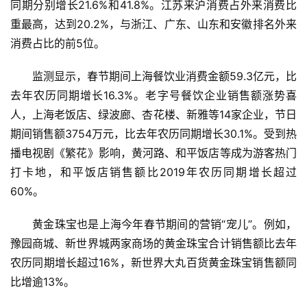
同期分别增长21.6%和41.8%。江苏来沪消费占外来消费比
重最高，达到20.2%，与浙江、广东、山东和安徽排名外来
消费占比的前5位。
监测显示，春节期间上海餐饮业消费金额59.3亿元，比
去年农历同期增长16.3%。老字号餐饮企业销售额涨势喜
人，上海老饭店、绿波廊、杏花楼、新雅等14家企业，节日
期间销售额3754万元，比去年农历同期增长30.1%。受到热
首
播电视剧《繁花》影响，黄河路、和平饭店等成为游客热门
页
打卡地，和平饭店销售额比2019年农历同期增长超过
60%。
资
讯
黄金珠宝也是上海今年春节期间的营销“宠儿”。例如，
豫园商城、新世界城两家商场的黄金珠宝合计销售额比去年
商
农历同期增长超过16%，新世界大丸百货黄金珠宝销售额同
业
比增逾13%。