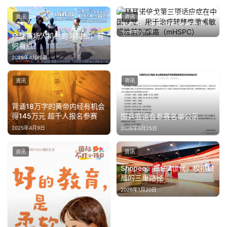
汽
车
拜耳诺倍戈第三项适应症在中
资讯
资讯
国获批，用于治疗转移性激素
·
2026年2月4日
敏感性前列腺癌（mHSPC）
全球首场人机共跑马拉松，有
新
何看点？
能
2025年4月19日
源
资讯
资讯
背诵18万字的黄帝内经有机会
得145万元 超千人报名参赛
国乒亚运会参赛名单公示
2025年4月9日
2026年6月25日
资讯
资讯
Shopee：抓住Z世代，校招破
局的三重路径
2026年1月20日