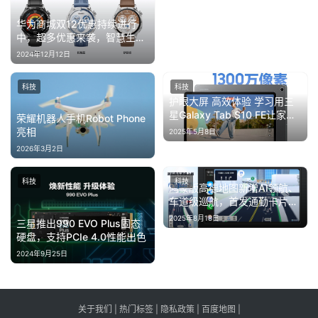
华为商城双12优惠持续进行
中，超多优惠来袭，智慧生活
触手可及
2024年12月12日
科技
科技
护眼大屏 高效体验 学习用三
星Galaxy Tab S10 FE让家人
荣耀机器人手机Robot Phone
更放心
亮相
2025年5月8日
2026年3月2日
科技
科技
鸿蒙版高德地图新增AI领航、
车道级巡航，首发通勤卡片建
议
2025年8月18日
三星推出990 EVO Plus固态
硬盘，支持PCIe 4.0性能出色
2024年9月25日
关于我们
|
热门标签
|
隐私政策
|
百度地图
|