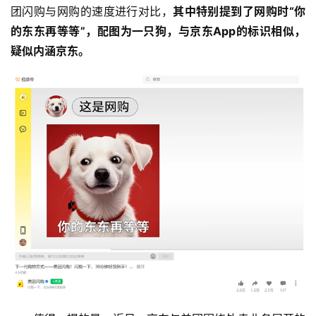
团闪购与网购的速度进行对比，
其中特别提到了网购时“你
的东东再等等”，配图为一只狗，与京东App的标识相似，
疑似内涵京东。
首
页
资
讯
商
业
消
费
生
活