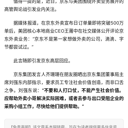
值得一提的是，近日，京东与美团围绕外卖业务展开的
科
技
高管舆论战引发业内关注。
登录
注册
据媒体报道，在京东外卖宣布日订单量即将突破500万
财
经
单后，美团核心本地商业CEO王莆中在社交媒体公开评论京
东外卖业务：“京东不是第一家想做外卖的公司，滴滴、字
教
节都尝试过。”
育
此言随即引发京东高层回应。
专
京东集团发言人齐珊珊在朋友圈晒出京东集团董事局主
题
席刘强东内部指示，要求员工专注社会价值创造，而非口舌
之争。刘强东说：
“不要和人打口仗，不能产生社会价值。
汽
应帮助外卖小哥解决实际困难，或者去参与出口受阻企业的
车
·
采购小组工作，尽快给他们提供帮助。”
新
能
源
【免责声明】该文章系本网转载，旨在为读者提供更多信息资