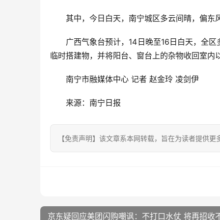
其中，今日白天，南宁城区多云间晴，偏东风1
广西气象台预计，14日晚至16日白天，全
临时搭建物，并将阳台、窗台上的杂物收回室内以
南宁市融媒体中心 记者 赵金玲 凌剑伊
来源：南宁日报
【免责声明】该文章系本网转载，旨在为读者提供更
京东疑回应美团闪购嘲讽：不打口水仗 将再招收