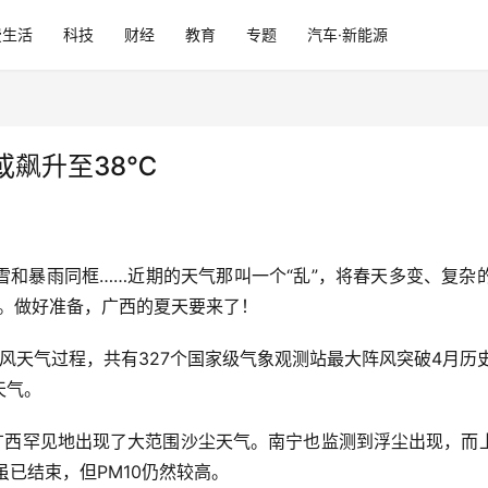
费生活
科技
财经
教育
专题
汽车·新能源
或飙升至38℃
雪和暴雨同框……近期的天气那叫一个“乱”，将春天多变、复杂
℃。做好准备，广西的夏天要来了！
端大风天气过程，共有327个国家级气象观测站最大阵风突破4月
天气。
，广西罕见地出现了大范围沙尘天气。南宁也监测到浮尘出现，而上
已结束，但PM10仍然较高。