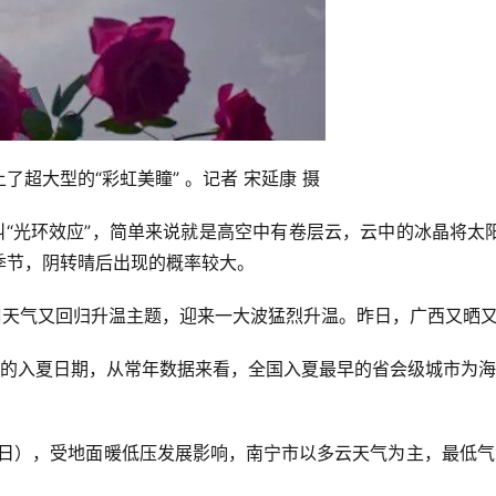
超大型的“彩虹美瞳” 。记者 宋延康 摄
叫“光环效应”，简单来说就是高空中有卷层云，云中的冰晶将
季节，阴转晴后出现的概率较大。
周天气又回归升温主题，迎来一大波猛烈升温。昨日，广西又晒又
级城市的入夏日期，从常年数据来看，全国入夏最早的省会级城市为
19日），受地面暖低压发展影响，南宁市以多云天气为主，最低气