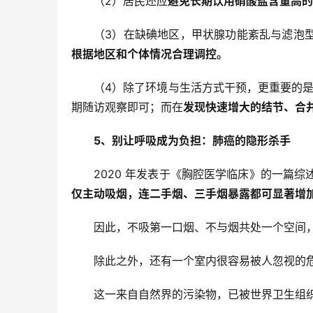
（2）居民还应
避免长期饮用硝酸盐含量高的
（3）在缺碘地区，甲状腺功能紊乱与滤泡
根据地区和个体情况合理调控。
（4）除了环境与生活方式干预，更重要的是
期随访观察即可；而在
发现快速增大的结节、合
5、别让呼吸成为负担：
肺癌的隐形杀手
2020 年发表于《胸腔医学临床》的一篇
仅主动吸烟，连二手烟、三手烟暴露都可显著增加
因此，不吸第一口烟、不与烟共处一个空间
除此之外，还有一个室内很容易被人忽视的危
这一来自自然界的污染物，已被世界卫生组