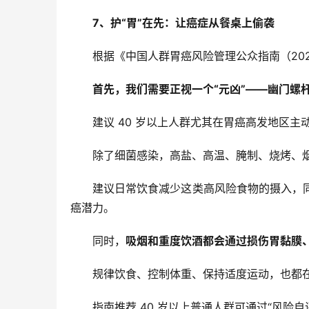
7、护“胃”在先：
让癌症从餐桌上偷袭
根据《中国人群胃癌风险管理公众指南（202
首先，我们需要正视一个“元凶”——幽门螺
建议 40 岁以上人群尤其在胃癌高发地区
除了细菌感染，高盐、高温、腌制、烧烤、
建议日常饮食减少这类高风险食物的摄入，
癌潜力。
同时，
吸烟和重度饮酒都会通过损伤胃黏膜
规律饮食、控制体重、保持适度运动，也都在
指南推荐 40 岁以上普通人群可通过“风险