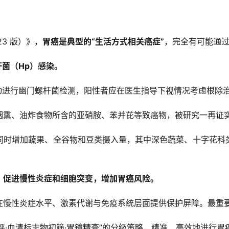
3 版）》，
胃癌是典型的“生活方式相关癌症”
，完全有可能通
杆菌（Hp）感染。
主动进行幽门螺杆菌检测，阳性者应在医生指导下视情况考虑根除
烟熏、油炸食物所含的亚硝胺、苯并芘等致癌物，被研究一再证
同时增加蔬果、全谷物和豆类摄入量，其中深色蔬菜、十字花科
、促进慢性炎症和细胞突变，增加胃癌风险。
慢性炎症水平、激素代谢与免疫系统层面提供保护屏障。最重要
自评·血清标志物初筛·胃镜精查”的分级策略，精准、高效地进行胃