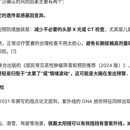
广泛确认的风险因素主要有两个：
定的遗传易感基因变异。
的预防措施就是：
减少不必要的头部 X 光或 CT 检查
，尤其是儿
绝，正常诊疗需要的合理检查不用太担心；
避免长期接触高剂量
。[1]
合出版的《居民常见恶性肿瘤筛查和预防推荐（2024 版）》
轻易归咎于“太累了”或“情绪波动”，这可能是大脑在发出预警
险
021 年撰写的观点论文提到，紫外线的 DNA 损伤特征同样
边、滑雪、驾驶等场景，
佩戴太阳镜可以有效阻挡有害紫外线，