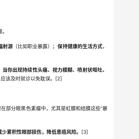
童。
辐射源
（比如职业暴露）；
保持健康的生活方式
，
，
当你出现持续性头痛、视力模糊、喷射状呕吐、
，应该及时就诊以免耽误。[2]
出现在部分眼黑色素瘤中，尤其是虹膜和结膜这些“暴
减少累积性眼部损伤，降低患癌风险
。
[3]