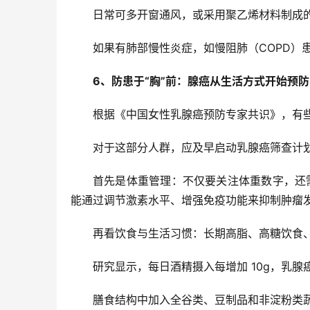
日常可多开窗通风，或采用聚乙烯材料制成
如果有肺部慢性炎症，如慢阻肺（COPD）患
6、防患于“胸”前：
腺癌从生活方式开始预防
根据《中国女性乳腺癌预防专家共识》，有些风
对于这部分人群，应及早启动乳腺癌筛查计
首先是体重管理：不仅要关注体重数字，还需
能通过调节激素水平、增强免疫功能来抑制肿瘤
再看饮食与生活习惯：长期高脂、高糖饮食
研究显示，每日酒精摄入每增加 10g，乳腺癌风
膳食结构中加入全谷类、豆制品和非淀粉类