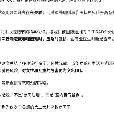
地下水
，特别是在农业施肥密集区域，应定期监测饮水安全。
型癌变风险升高存在关联；而过量补碘则与乳头状癌风险升高有
对甲状腺结节的科学认识。按照目前国际通用的 C-TIRADS
并声音嘶哑或吞咽困难时，应及时就诊，
由专业医生判断是否需要
综述论文总结了多项流行病学、环境暴露、遗传易感和生活方式因
肺癌风险，对女性和儿童的危害更为突出[6]。
，是最直接有效的预防策略。
险源，不是“厨房油烟”，而是
“室内氡气暴露”。
织列为仅次于吸烟的第二大肺癌致病因子。