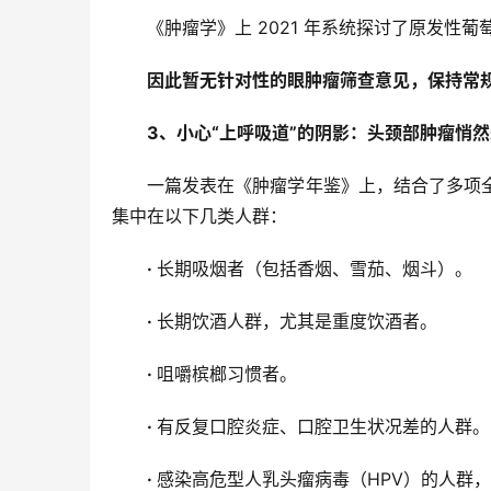
《肿瘤学》上 2021 年系统探讨了原发
因此暂无针对性的眼肿瘤筛查意见，保持常
3、小心“上呼吸道”的阴影：头颈部肿瘤悄
一篇发表在《肿瘤学年鉴》上，结合了多项
集中在以下几类人群：
· 
长期吸烟者（包括香烟、雪茄、烟斗）。
· 
长期饮酒人群，尤其是重度饮酒者。
· 
咀嚼槟榔习惯者。
· 
有反复口腔炎症、口腔卫生状况差的人群。
· 
感染高危型人乳头瘤病毒（HPV）的人群，特别