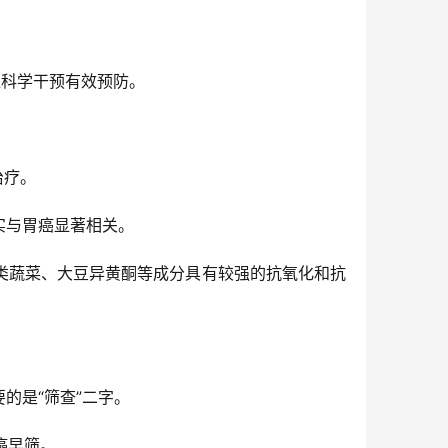
过科学干预有效预防。
治疗。
实与胃癌显著相关。
类蔬菜、大豆异黄酮等成分具有较强的抗氧化和抗
的是“筛查”二字。
癌早筛。