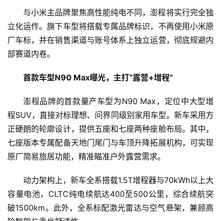
与小米主品牌聚焦高性能纯电不同，澎程将实行完全独
立化运作。旗下车型将搭载专属品牌标识，不再使用小米原
厂车标，并在销售渠道与账号体系上独立运营，彻底规避内
首
部赛道内卷。
页
首款车型N90 Max曝光，主打“露营+增程”
资
讯
澎程品牌的首款量产车型为N90 Max，定位中大型增
程SUV，直接对标理想、问界同级别家用车型。新车采用方
商
正硬朗的轮廓设计，提供五座和七座两种座舱布局。其中，
业
七座版本专属配备天地门尾门与车顶升降拓展机构，可实现
原厂简易旅居功能，精准瞄准户外露营需求。
消
费
动力架构上，新车全系搭载1.5T增程器与70kWh以上大
生
容量电池，CLTC纯电续航达400至500公里，综合续航突
活
破1500km。此外，全系标配激光雷达与空气悬架，兼顾高