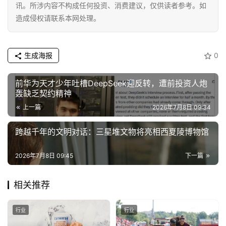
讯。所涉内容不构成任何投资、消费建议，仅供读者参考。如
造成侵权请联系本网处理。
生成海报
0
前华为天才少年吐槽DeepSeek迎反转，遭前投资人炮
轰缺乏契约精神
上一篇
2026年7月8日 09:34
跨越千年的文明对话：三星堆文物将亮相西夏陵博物馆
2026年7月8日 09:45
下一篇
相关推荐
行业
行业