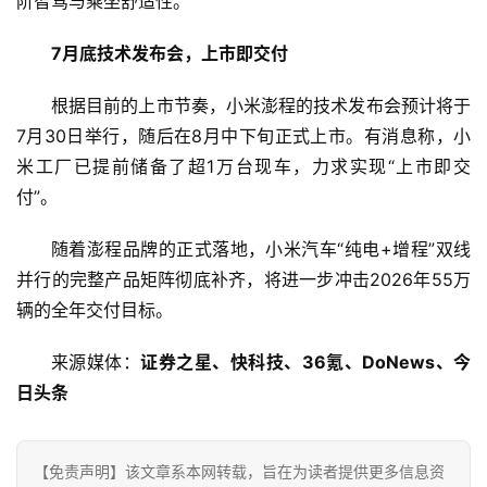
阶智驾与乘坐舒适性。
科
技
7月底技术发布会，上市即交付
登录
注册
财
根据目前的上市节奏，小米澎程的技术发布会预计将于
经
7月30日举行，随后在8月中下旬正式上市。有消息称，小
米工厂已提前储备了超1万台现车，力求实现“上市即交
教
付”。
育
随着澎程品牌的正式落地，小米汽车“纯电+增程”双线
专
并行的完整产品矩阵彻底补齐，将进一步冲击2026年55万
题
辆的全年交付目标。
汽
来源媒体：
证券之星、快科技、36氪、DoNews、今
车
日头条
·
新
能
【免责声明】该文章系本网转载，旨在为读者提供更多信息资
源