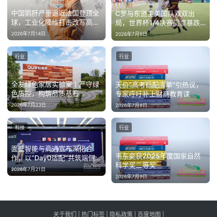
中国鹅肝产量逼近法国登顶全
C罗与东道主美国队双双出
球，工业化降维打击改写高端
局，世界杯1/4决赛门票暴跌
食材格局
近60%
2026年7月14日
2026年7月9日
行业
行业
全友绿色家居实验室丨严守绿
天价“高考标配清单”引热议，
色质控，构筑品质基石
专家呼吁补上财商教育课
2026年7月23日
2026年7月8日
科技
行业
面壁智能与高通宣布深化合
韦东奕获2025年度国家自然
作，以“Day0适配”共筑端侧AI
科学奖二等奖
新基建
2026年7月21日
2026年7月9日
关于我们
|
热门标签
|
隐私政策
|
百度地图
|