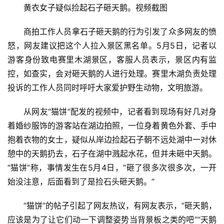
黄衣女子疑似捡起石子砸天鹅。视频截图
商拍工作人员拿石子砸天鹅的行为引发了众多网友的愤
怒，网友建议把这个人拉入景区黑名单。5月5日，记者以
游客身份致电赛里木湖景区，客服人员表示，景区内有监
控，如查实，会对砸天鹅的人进行处理。赛里木湖负责处理
投诉的工作人员同时呼吁大家爱护野生动物，文明旅游。
从网友“猫饼”配发的视频中，记者看到现场有好几对身
着婚纱服饰的游客站在湖边拍照，一位身着黄色外套、手中
抱着衣物的女士，疑似从岸边捡起石子朝不远处湖中一对休
憩中的天鹅扔去，石子在湖中溅起水花，但并未砸中天鹅。
“猫饼”称，事情发生在5月4日，“砸了很多次很多次，一开
始没注意，后面看到了是捡石头砸天鹅。”
“猫饼”的帖子引起了网友热议，有网友表示，“砸天鹅，
应该是为了让它们动一下调整姿势当背景板之类的吧”“天鹅