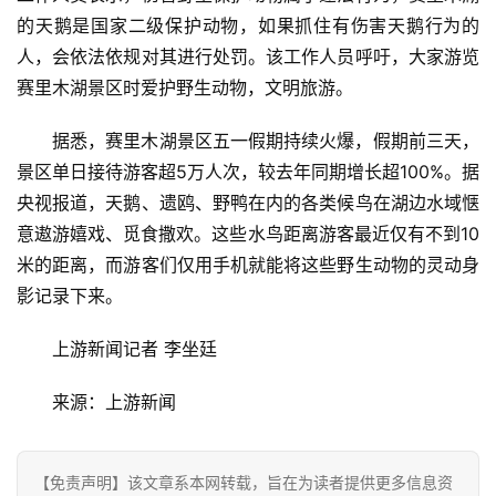
财
的天鹅是国家二级保护动物，如果抓住有伤害天鹅行为的
经
人，会依法依规对其进行处罚。该工作人员呼吁，大家游览
赛里木湖景区时爱护野生动物，文明旅游。
教
育
据悉，赛里木湖景区五一假期持续火爆，假期前三天，
景区单日接待游客超5万人次，较去年同期增长超100%。据
专
央视报道，天鹅、遗鸥、野鸭在内的各类候鸟在湖边水域惬
题
意遨游嬉戏、觅食撒欢。这些水鸟距离游客最近仅有不到10
米的距离，而游客们仅用手机就能将这些野生动物的灵动身
汽
影记录下来。
车
·
上游新闻记者 李坐廷
新
能
来源：上游新闻
源
【免责声明】该文章系本网转载，旨在为读者提供更多信息资