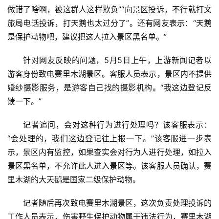
首
做错了啥啊，被这群人这样欺负”“向景区投诉，不行就打文
页
旅局电话投诉，打天鹅也太过分了”。还有网友表示：“天鹅
是保护动物吧，建议把这人拉入景区黑名单。”
资
讯
针对网友反映的问题，5月5日上午，上游新闻记者以
游客身份致电赛里木湖景区。客服人员表示，景区内不提供
商
婚纱摄影服务，是游客自己找的摄影机构。“我这边登记反
业
馈一下。”
记者追问，会对这种行为进行处理吗？该客服表示：
消
费
“会处理的，我们这边登记往上报一下。”该客服进一步表
生
示，景区内有监控，如果查实会对行为人进行处理，如拉入
活
景区黑名单，不允许此人进入景区等。该客服人员确认，赛
里木湖的大天鹅是国家二级保护动物。
科
技
记者随后再次致电赛里木湖景区，这次负责处理投诉的
登录
注册
工作人员表示，伤害野生保护动物属于违法行为，赛里木湖