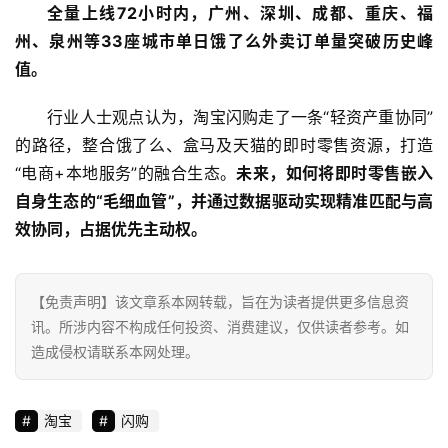
全量上线72小时内，广州、深圳、成都、重庆、福
登录
注册
州、泉州等33座城市单日饿了么外卖订单量突破历史峰
财
值。
经
行业人士观点认为，淘宝闪购走了一条“轻资产重协同”
教
的路径，整合饿了么、盒马及天猫的即时零售资源，打造
育
“电商+本地服务”的融合生态。
未来，如何将即时零售嵌入
自身生态的“毛细血管”，并通过数据驱动实现精准匹配与高
专
效协同，占据优先主动权。
题
汽
【免责声明】该文章系本网转载，旨在为读者提供更多信息资
车
讯。所涉内容不构成任何投资、消费建议，仅供读者参考。如
·
造成侵权请联系本网处理。
新
能
源
淘宝
闪购