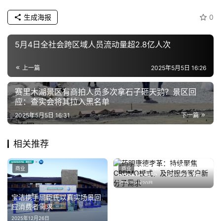
生成海报
0
5月4日全社会跨区域人员流动量超2.8亿人次
上一篇
2025年5月5日 16:26
赛里木湖景区有商拍人员多次拿石子砸天鹅？景区回
应：查实会将其拉入黑名单
2025年5月5日 16:31
下一篇
相关推荐
药明康德李革：持续聚焦
商业
商业
CRDMO模式，及时服务客户
2025年3月20日
新分子需求
宝洁携手屈臣氏以真实场景回
应消费者需求
2025年12月26日