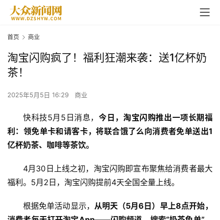
首页
商业
淘宝闪购疯了！福利狂潮来袭：送1亿杯奶
茶！
2025年5月5日 16:29
商业
快科技5月5日消息，
今日，
淘宝
闪购
推出一项长期福
利：领免单卡和请客卡，将联合饿了么向消费者免单送出1
亿杯奶茶、咖啡等茶饮。
4月30日上线之初，淘宝闪购即宣布聚焦给消费者最大
福利。5月2日，淘宝闪购提前4天全国全量上线。
根据免单活动显示，
从明天（5月6日）早上8点开始，
消费者每天打开淘宝App——闪购频道，搜索“奶茶免单”，