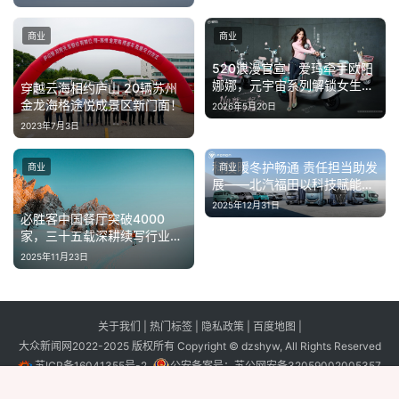
商业
商业
520浪漫官宣！爱玛牵手欧阳
娜娜，元宇宙系列解锁女生高
穿越云海相约庐山 20辆苏州
颜值出行新体验
金龙海格途悦成景区新门面！
2026年5月20日
2023年7月3日
科技暖冬护畅通 责任担当助发
商业
商业
展——北汽福田以科技赋能书
写服务新篇
2025年12月31日
必胜客中国餐厅突破4000
家，三十五载深耕续写行业传
奇
2025年11月23日
关于我们
|
热门标签
|
隐私政策
|
百度地图
|
大众新闻网2022-2025 版权所有 Copyright © dzshyw, All Rights Reserved
苏ICP备16041355号-2
公安备案号：
苏公网安备32059002005357
号