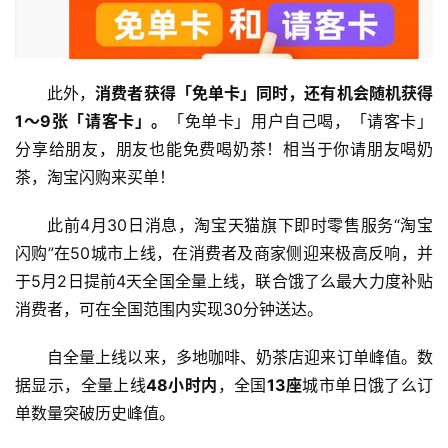
首
页
此外，
消费者获得「免单卡」同时，还有机会随机获得
1～9张「请客卡」。
「免单卡」用户自己喝，「请客卡」
资
分享给朋友，朋友也能免费喝奶茶！相当于你请朋友喝奶
讯
茶，淘宝闪购来买单！
商
此前4月30日消息，淘宝天猫旗下即时零售服务“淘宝
业
闪购”在50城市上线，在消费者及商家侧迎来极高反响，并
于5月2日提前4天全国全量上线，联合饿了么最大力度补贴
消
消费者，可在全国范围内实现30分钟送达。
费
生
自全量上线以来，多地咖啡、奶茶店迎来订单峰值。数
活
据显示，全量上线
48小时内
，全国
13座
城市单日饿了么订
单数量突破历史峰值。
科
技