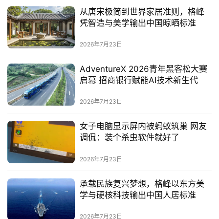
从唐宋极简到世界家居准则，格峰
消
凭智造与美学输出中国晾晒标准
费
生
2026年7月23日
活
AdventureX 2026青年黑客松大赛
科
启幕 招商银行赋能AI技术新生代
技
2026年7月23日
登录
注册
财
女子电脑显示屏内被蚂蚁筑巢 网友
经
调侃：装个杀虫软件就好了
教
2026年7月23日
育
承载民族复兴梦想，格峰以东方美
学与硬核科技输出中国人居标准
专
题
2026年7月23日