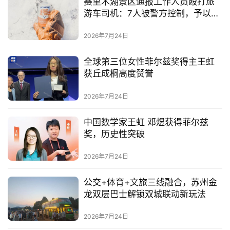
赛里木湖景区通报工作人员殴打旅
游车司机：7人被警方控制，予以辞
退
2026年7月24日
全球第三位女性菲尔兹奖得主王虹
获丘成桐高度赞誉
2026年7月24日
中国数学家王虹 邓煜获得菲尔兹
首
奖，历史性突破
页
2026年7月24日
资
讯
公交+体育+文旅三线融合，苏州金
龙双层巴士解锁双城联动新玩法
商
2026年7月24日
业