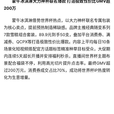
蒙牛冰淇淋
大力神杯联名爆款
打造极致性价比
GMV
超
200
万
蒙牛冰淇淋借势世界杯热点，以大力神杯联名专属包装
为核心卖点，提前预热制造稀缺感。品牌主推经典随变系列
7款雪糕组合套装，89.9元到手50支，叠加平台消费券、满
减券、QCPX等打造极致性价比爆款。内容上平均每日10条
场景化短视频搭配官方话题标签精准种草目标受众，大促期
内连续5天超长开播并安排福利秒杀，直播间世界杯主题布
景配合福袋不停，利用高光切片提升点击率。最终GMV超
过200万元，消费券成交占比70%，成功将世界杯IP热度转
化为生意增量。