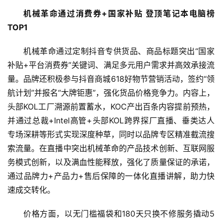
机械革命通过
消费
券
+
国家补贴
登顶笔记本电脑榜
TOP1
机械革命通过定制抖音专供货品、商品标题突出“国家
补贴+平台消费券”关键词、满足多元用户需求并高效承接流
量。品牌还积极参与抖音商城618好物节营销活动，签约“领
航计划”并报名“大牌钜惠”，强化货品价格竞争力。内容上，
头部KOL工厂溯源前置蓄水，KOC产出百条内容提前预热，
并通过总裁+Intel高管+头部KOL跨界探厂直播、垂类达人
专场深耕等形式实现深度种草，同时以品牌专区精准截流搜
索流量。在直播中突出机械革命的产品技术创新、互联网服
务模式创新，以及满血性能释放，强化了质量保证的承诺，
通过品牌力+产品力+售后保障的一体化直播讲解，助力快
速成交转化。
价格方面，以无门槛福袋和180天只换不修服务撬动5