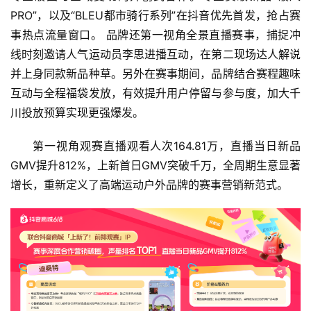
PRO”，以及“BLEU都市骑行系列”在抖音优先首发，抢占赛
资
事热点流量窗口。 品牌还第一视角全景直播赛事，捕捉冲
讯
线时刻邀请人气运动员李思进播互动，在第二现场达人解说
并上身同款新品种草。另外在赛事期间，品牌结合赛程趣味
商
互动与全程福袋发放，有效提升用户停留与参与度，加大千
业
川投放预算实现更强爆发。
消
第一视角观赛直播观看人次164.81万，直播当日新品
费
GMV提升812%，上新首日GMV突破千万，全周期生意显著
生
增长，重新定义了高端运动户外品牌的赛事营销新范式。
活
科
技
登录
注册
财
经