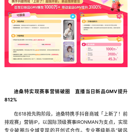
迪桑特实现赛事营销破圈
直播当日新品
GMV
提升
812%
在618抢先购阶段，迪桑特携手抖音商城「上新了！前
排观赛」营销IP，以国际顶级赛事IRONMAN为支点，实现
首
页
专业破圈与全域变现的开创式合作。专业赛级新品“破风