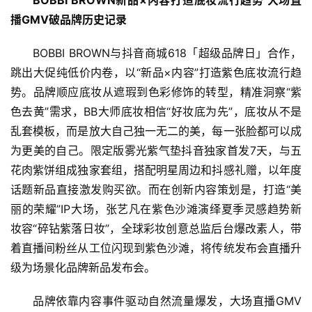
BOBBI BROWN
新品
×
内容打造底妆流行趋势 
大场直
播
GMV
破品牌历史记录
BOBBI BROWN与抖音商城618「超级品牌日」合作，
跳出大促纯低价内卷，以“新品×内容”打造紫色底妆流行趋
势。品牌顺应底妆从遮瑕到色彩修饰的转型，精准洞察“紫
色去黄”需求，BB大师底妆相信“好妆底为先”，底妆从不是
乱套模板，而是放大自己独一无二的美，每一张脸都可以成
为更美的自己。限定版雾光紫气垫抖音独家首发7天，与五
花肉紫饼组成独家套组，搭配明星周边和抖感礼赠，以年度
话题新品直接激发购买欲。而在创新内容策划是，打造“美
丽的荣耀”IP大场，张艺凡在紫色沙滩演绎夏季灵感趋势新
妆容“碎钻紫落日妆”，全球彩妆创意总监后台爆改素人，带
着直播间粉丝从工位闪现到紫色沙滩，将传统发布会直播升
级为场景化品牌新品发布会。
品牌依靠内容事件驱动自然流量爆发，大场直播GMV