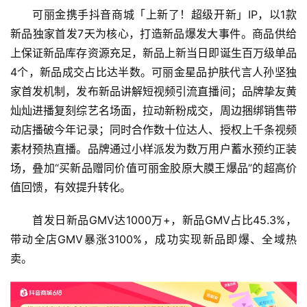
可丽金携手抖音商城「上新了！超级开新」IP，以1款
新品独家首发7天为核心，打造新品爆发大事件。商品供给
上保证新品库存资源充足，新品上新当日即诞生百万级单品
4个，新品成交占比达半数。可丽金星品护肤代言人孙坚独
家首发机制，发布新品讲解短视频引流直播间；品牌挚友黄
灿灿进播复刻综艺名场面，拉动新粉成交，周边捆绑销售带
动店播破今年记录；同时合作数十位达人、授权上千条视频
素材预热直播。品牌通过小样派发为数万用户蓄水预约正装
场，叠加“买新品赠同价值可丽金胶原大膜王爆品”的超高价
值回馈，有效提升转化。
首发日新品GMV达1000万+，新品GMV占比45.3%，
带动全店GMV暴涨3100%，成功实现新品即爆、全域热
卖。