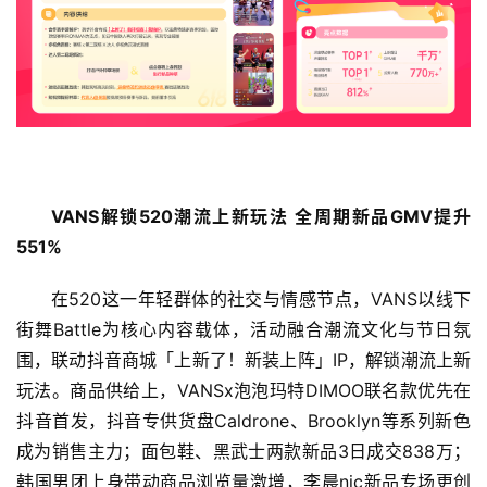
教
育
专
题
VANS
解锁
520
潮流上新玩法 
全周期新品
GMV
提升
汽
车
551%
·
新
在520这一年轻群体的社交与情感节点，VANS以线下
能
街舞Battle为核心内容载体，活动融合潮流文化与节日氛
源
围，联动抖音商城「上新了！新装上阵」IP，解锁潮流上新
玩法。商品供给上，VANSx泡泡玛特DIMOO联名款优先在
抖音首发，抖音专供货盘Caldrone、Brooklyn等系列新色
成为销售主力；面包鞋、黑武士两款新品3日成交838万；
韩国男团上身带动商品浏览量激增，李晨nic新品专场更创