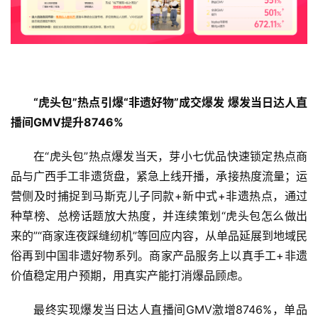
“
虎头包
”
热点引爆
“
非遗好物
”
成交爆发
爆发当日达人直
播间
GMV
提升
8746%
在“虎头包”热点爆发当天，芽小七优品快速锁定热点商
品与广西手工非遗货盘，紧急上线开播，承接热度流量；运
营侧及时捕捉到马斯克儿子同款+新中式+非遗热点，通过
种草榜、总榜话题放大热度，并连续策划“虎头包怎么做出
来的”“商家连夜踩缝纫机”等回应内容，从单品延展到地域民
俗再到中国非遗好物系列。商家产品服务上以真手工+非遗
价值稳定用户预期，用真实产能打消爆品顾虑。
最终实现爆发当日达人直播间GMV激增8746%，单品