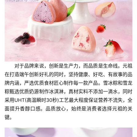
首
页
资
对于品牌来说，创新是生产力，而品质是生命线。元祖
讯
在打造端午创新好礼的同时，坚持健康、好吃、有故事的品
牌内涵，严选优质食材匠心制作每一款产品。雪冰粽和雪龙
商
粽甄选优质奶源制作冰淇淋，真材实料不添加一滴水，同时
业
采用UHT(高温瞬时30秒)工艺最大程度保证营养不流失，全
面提升香醇口感。品质放心，始终是消费者选择元祖的关
消
键。
费
生
活