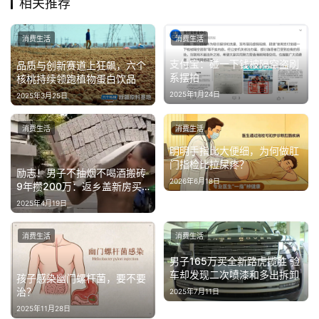
相关推荐
消费生活
消费生活
支付宝：碰一下钱被隔空盗刷
品质与创新赛道上狂飙，六个
系摆拍
核桃持续领跑植物蛋白饮品
2025年1月24日
2025年3月25日
消费生活
消费生活
明明手指比大便细，为何做肛
门指检比拉屎疼？
励志！男子不抽烟不喝酒搬砖
2026年6月18日
9年攒200万：返乡盖新房买
新车
2025年4月19日
消费生活
消费生活
男子165万买全新路虎揽胜 验
车却发现二次喷漆和多出拆卸
孩子感染幽门螺杆菌，要不要
治？
2025年7月11日
2025年11月28日