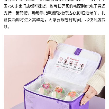
能
国750多家门店都可提货，也可扫码预约宅配到府;电子券还
源
支持一键转赠，动动手指就能轻松传达心意!临近端午，礼
盒提领即将进入高峰期，大家要规划好时间，尽快到店提
领。