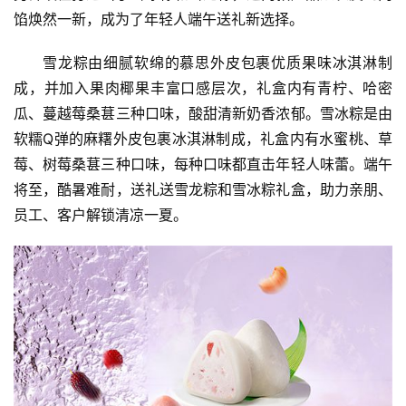
馅焕然一新，成为了年轻人端午送礼新选择。
雪龙粽由细腻软绵的慕思外皮包裹优质果味冰淇淋制
成，并加入果肉椰果丰富口感层次，礼盒内有青柠、哈密
瓜、蔓越莓桑葚三种口味，酸甜清新奶香浓郁。雪冰粽是由
软糯Q弹的麻糬外皮包裹冰淇淋制成，礼盒内有水蜜桃、草
莓、树莓桑葚三种口味，每种口味都直击年轻人味蕾。端午
将至，酷暑难耐，送礼送雪龙粽和雪冰粽礼盒，助力亲朋、
员工、客户解锁清凉一夏。