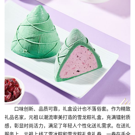
科
技
登录
注册
财
经
教
育
专
题
汽
口味创新、品质可靠，礼盒设计也不落俗套。作为精致
车
礼品名家，元祖以潮流审美打造的雪龙粽礼盒，充满镭射质
·
感，彰显时尚活力，满足了年轻人个性化送礼需求。在送礼
新
服务上，元祖上线了雪冰粽和雪龙粽礼盒礼券，一券在手全