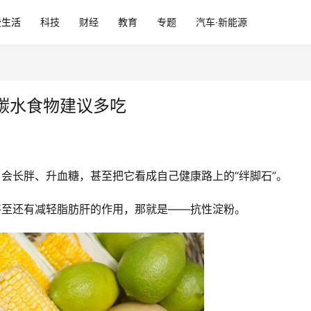
费生活
科技
财经
教育
专题
汽车·新能源
碳水食物建议多吃
了会长胖、升血糖，甚至把它看成自己健康路上的“绊脚石”。
甚至还有减轻脂肪肝的作用，那就是——抗性淀粉。