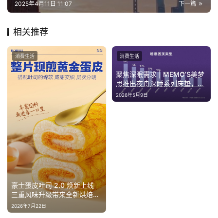
2025年4月11日 11:07
下一篇
相关推荐
消费生活
消费生活
聚焦深眠需求 | MEMO’S美梦
思推出夜舟深睡系列床垫，以
科技赋能健康睡眠
2026年5月9日
豪士蛋皮吐司 2.0 焕新上线
三重风味升级带来全新烘焙体
验
2026年7月22日