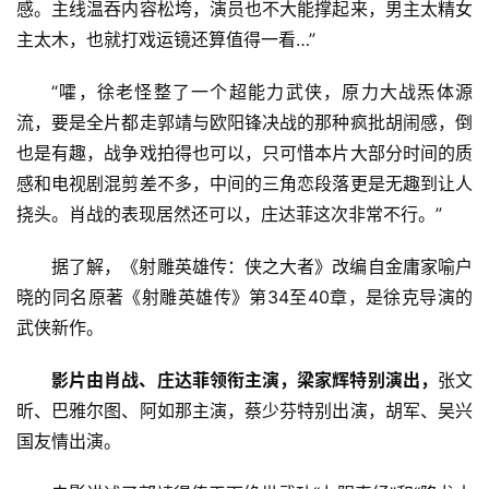
感。主线温吞内容松垮，演员也不大能撑起来，男主太精女
主太木，也就打戏运镜还算值得一看…”
首
“嚯，徐老怪整了一个超能力武侠，原力大战炁体源
页
流，要是全片都走郭靖与欧阳锋决战的那种疯批胡闹感，倒
资
也是有趣，战争戏拍得也可以，只可惜本片大部分时间的质
讯
感和电视剧混剪差不多，中间的三角恋段落更是无趣到让人
挠头。肖战的表现居然还可以，庄达菲这次非常不行。”
商
业
据了解，《射雕英雄传：侠之大者》改编自金庸家喻户
晓的同名原著《射雕英雄传》第34至40章，是徐克导演的
消
武侠新作。
费
生
影片由肖战、庄达菲领衔主演，梁家辉特别演出，
张文
活
昕、巴雅尔图、阿如那主演，蔡少芬特别出演，胡军、吴兴
国友情出演。
科