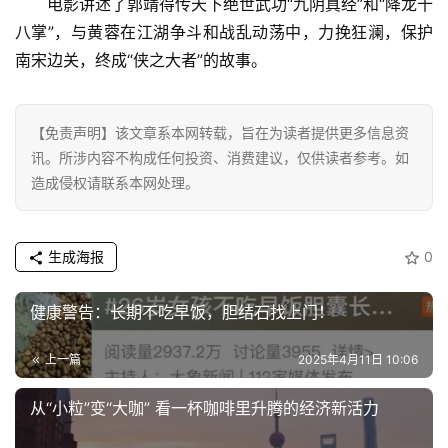
技
电影讲述了郭靖得传天下绝世武功“九阴真经”和“降龙十
八掌”，与黄蓉在江湖争斗和战乱动荡中，力挽狂澜，保护
登录
注册
财
南宋边关，终成“侠之大者”的故事。
经
【免责声明】该文章系本网转载，旨在为读者提供更多信息资
教
育
讯。所涉内容不构成任何投资、消费建议，仅供读者参考。如
造成侵权请联系本网处理。
专
题
生成海报
0
汽
健康警告：长期不吃早饭，胆结石找上门！
车
·
上一篇
2025年4月11日 10:06
新
能
从“小粒”变“大咖” 看一杯咖啡里升腾的经济新活力
源