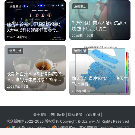
消费生活
消费生活
千万别试！南方人哈尔滨舔冰
味蕾实验亮相！THE MAGIC
块 拔下后舌头流血
X大会以科技赋能健康零食全
球化布局
2026年1月20日
2026年4月30日
消费生活
消费生活
长期喝白开水 VS 长期喝茶的
确认了：直冲16℃！上海天气
人，谁的身体更健康？答案来
马上转折
了！
2025年8月19日
2025年3月5日
关于我们
|
热门标签
|
隐私政策
|
百度地图
|
大众新闻网2022-2025 版权所有 Copyright © dzshyw, All Rights Reserved
苏ICP备16041355号-2
公安备案号：
苏公网安备32059002005357
号