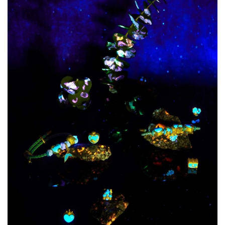
新
能
源