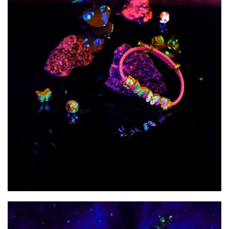
生
活
科
技
登录
注册
财
经
教
育
专
题
汽
车
·