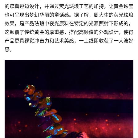
的蝶翼包边设计，并通过荧光珐琅工艺的加持，让黄金珠宝
也可呈现出梦幻华丽的童话感。据了解，周大生的荧光珐琅
效果，是产品珐琅中夜光原料在特定的光源照射下形成的，
这颠覆了传统黄金的厚重感，搭配高颜值的外观设计，使得
产品更具视觉冲击力和艺术美感，一上线即收获了一大波好
感。
首
页
资
讯
商
业
消
费