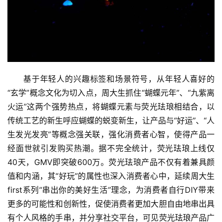
基于年轻人的兴趣标签和场景符号，从年轻人喜好的
“玄学”概念文化为切入点，周大生抓住“蝴蝶元年”、“九紫离
火运”这两个强势热点，将蝴蝶元素与荧光珐琅相结合，以
传统工艺的新生呼应蝴蝶的蜕变新生，让产品与“好运”、“人
生发光发亮”等概念强关联，强化消费者心智，使得产品一
经面世就引发购买热潮。据不完全统计，荧光珐琅上线仅
40天，GMV即突破600万。荧光珐琅产品不仅有着兼具颜
值和内涵，其“好玩”的属性也深入消费者心中，延续周大生
first系列“串出你的美好生活”理念，为消费者自行DIY带来
更多的可能性和创新性，促使消费者更加大胆自由地串出具
有个人风格的手串，并分享社交平台，可见荧光珐琅产品广