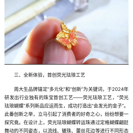
三、全新体验，首创荧光珐琅工艺
周大生品牌锚定“多元化”和“创新”为关键词，于2024年
研发出行业独有的珠宝首创工艺——荧光珐琅工艺，“荧光
珐琅蝴蝶”系列新品应运而生，成功打造出“会发光的金子”。
此番创新之举，立马引起了消费者的好奇之心，纷纷想要一
探究竟。在设计上，荧光珐琅蝴蝶转运珠通过定格蝴蝶翩跹
舞动的不同姿态，以流线、辘珠、蕾丝花边等进行不同形态