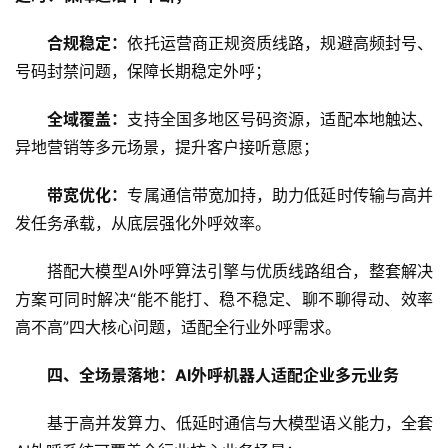
首
页
合规稳定：
依托运营商正规资质线路，规避高频封号、
号码封禁问题，保障长期稳定外呼；
资
讯
全域覆盖：
支持全国多地区号码资源，适配本地触达、
异地营销等多元场景，提升客户接听意愿；
商
业
带宽优化：
专属通信带宽加持，助力低延时传输与高并
发任务承载，从底层强化外呼效率。
消
费
搭配大模型AI外呼算法引擎与优质线路组合，整套解决
生
方案可同时解决“能不能打、稳不稳定、聊不聊得动、效率
活
高不高”四大核心问题，适配全行业外呼需求。
科
四、
全场景落地：
AI
外呼机器人适配企业多元业务
技
基于高并发算力、低延时通信与大模型语义能力，全套
登录
注册
财