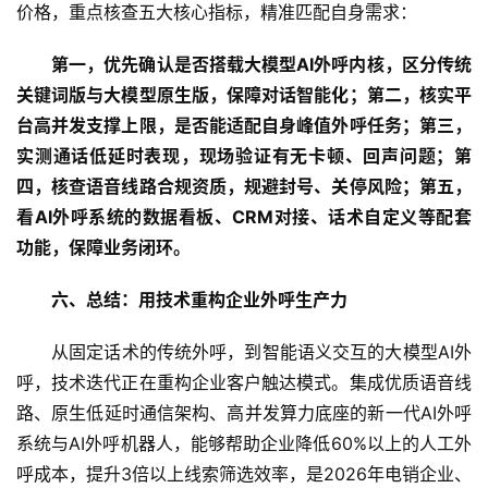
价格，重点核查五大核心指标，精准匹配自身需求：
第一，
优先确认是否搭载大模型
AI
外呼内核，区分传统
关键词版与大模型原生版，保障对话智能化；第二，核实平
台高并发支撑上限，是否能适配自身峰值外呼任务；第三，
实测通话低延时表现，现场验证有无卡顿、回声问题；第
四，核查语音线路合规资质，规避封号、关停风险；第五，
看
AI
外呼系统的数据看板、
CRM
对接、话术自定义等配套
功能，保障业务闭环。
六、
总结：用技术重构企业外呼生产力
从固定话术的传统外呼，到智能语义交互的大模型AI外
呼，技术迭代正在重构企业客户触达模式。集成优质语音线
路、原生低延时通信架构、高并发算力底座的新一代AI外呼
系统与AI外呼机器人，能够帮助企业降低60%以上的人工外
呼成本，提升3倍以上线索筛选效率，是2026年电销企业、