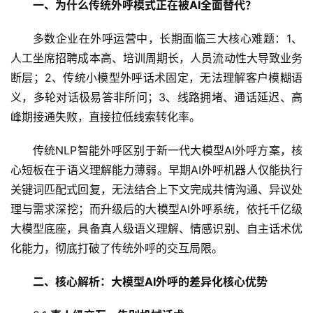
一、
为什么传统外呼模式正在被
AI
全面替代？
多数企业在外呼运营中，长期面临三大核心难题：1、
人工坐席招聘成本高、培训周期长，人员流动性大导致业务
断层；2、传统小模型外呼话术固定，无法理解客户模糊语
义，多轮对话极易答非所问；3、线路拥堵、通话延迟、高
峰期接通失败，直接拉低线索转化率。
传统NLP智能外呼区别于新一代大模型AI外呼方案，核
心短板在于语义理解能力薄弱。早期AI外呼机器人仅能执行
关键词匹配式回复，无法结合上下文完成共情沟通、异议处
理与需求深挖；而升级后的大模型AI外呼系统，依托千亿级
大模型底座，具备真人级语义理解、情感识别、自主话术优
化能力，彻底打破了传统外呼的交互局限。
二、
核心解析：大模型
AI
外呼的差异化核心优势