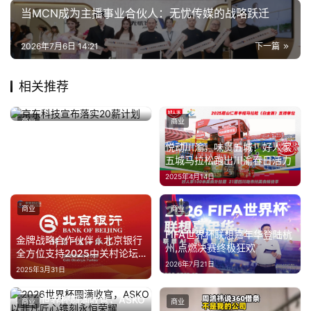
当MCN成为主播事业合伙人：无忧传媒的战略跃迁
2026年7月6日 14:21
下一篇
相关推荐
京东科技宣布落实20薪计划
商业
商业
2024年12月30日
悦动川渝，味贯五城！好人家
五城马拉松跑出川渝春日活力
2025年4月14日
商业
商业
FIFA世界杯联想嘉年华登陆杭
金牌战略合作伙伴｜北京银行
州,点燃决赛终极狂欢
全方位支持2025中关村论坛
2026年7月21日
年会举办
2025年3月31日
2026世界杯圆满收官，ASKO
商业
商业