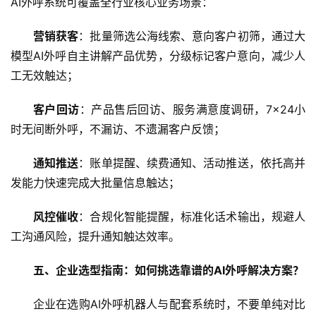
AI外呼系统可覆盖全行业核心业务场景：
经
营销获客
：批量筛选公海线索、意向客户初筛，通过大
教
模型AI外呼自主讲解产品优势，分级标记客户意向，减少人
育
工无效触达；
客户回访
：产品售后回访、服务满意度调研，7×24小
专
题
时无间断外呼，不漏访、不遗漏客户反馈；
通知推送
：账单提醒、续费通知、活动推送，依托高并
汽
发能力快速完成大批量信息触达；
车
·
风控催收
：合规化智能提醒，标准化话术输出，规避人
新
能
工沟通风险，提升通知触达效率。
源
五、
企业选型指南：如何挑选靠谱的
AI
外呼解决方案？
企业在选购AI外呼机器人与配套系统时，不要单纯对比