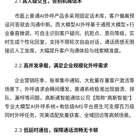
2.1 
真人级交互，告别机械话术
市面上普通AI外呼产品多采用固定话术库，客户偏离预
设问答就会沟通中断。而大模型AI外呼基于通用大模型+行
业垂直微调，可自主识别客户疑问、抗拒点、意向等级，实
时生成个性化回复，支持不限轮次自由对话，通话质感无限
接近人工坐席，大幅提升客户沟通体验与线索精准度。
2.2 
高并发承载，满足企业规模化外呼需求
企业营销旺季、账单集中通知、大批量存量客户激活等
场景下，外呼请求会瞬间爆发，普通系统极易出现崩溃、排
队、漏呼等问题。高斯通智能通信公司【简称“高斯智能”】
专业大模型AI外呼系统+电信级IMS平台原生可支撑百万级
同时外呼任务，完美适配批量获客、全域回访等高频场景。
2.3 
低延时通信，保障通话流畅无卡顿