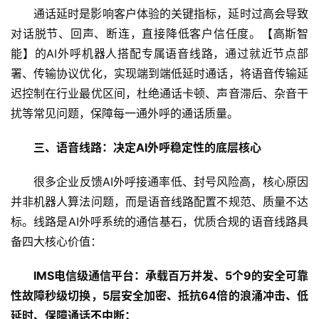
通话延时是影响客户体验的关键指标，延时过高会导致
对话脱节、回声、断连，直接降低客户信任度。【高斯智
能】的AI外呼机器人搭配专属语音线路，通过就近节点部
署、传输协议优化，实现端到端低延时通话，将语音传输延
迟控制在行业最优区间，杜绝通话卡顿、声音滞后、杂音干
扰等常见问题，保障每一通外呼的通话质量。
三、
语音线路：决定
AI
外呼稳定性的底层核心
很多企业反馈AI外呼接通率低、封号风险高，核心原因
并非机器人算法问题，而是语音线路配置不规范、质量不达
标。线路是AI外呼系统的通信基石，优质合规的语音线路具
备四大核心价值：
IMS
电信级通信平台：承载百万并发、
5
个
9
的安全可靠
性故障秒级切换，
5
层安全加密、抵抗
64
倍的浪涌冲击、低
延时、保障通话不中断；