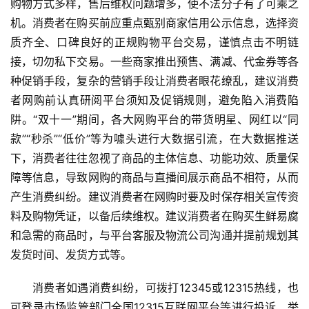
购物方式多样，售后维权问题增多，使不法分子有了可乘之
机。消费者在购买前应重点甄别商家信用公示信息，选择资
质齐全、口碑良好的正规购物平台交易，谨慎点击不明链
接，切勿私下交易。一些商家推出预售、满减、代金券等各
种促销手段，复杂的营销手段让消费者眼花缭乱，建议消费
者网购前认真研阅平台须知及促销规则，避免陷入消费陷
首
阱。“双十一”期间，各大网购平台的带货明星、网红以“同
页
款”“秒杀”“低价”等为噱头进行大数据引流，在大数据推送
下，消费者往往忽视了商品的主体信息、功能功效、质量保
资
障等信息，导致网购的商品与直播间展示商品不相符，从而
讯
产生消费纠纷。建议消费者在网购时要及时保存相关宣传资
料及购物凭证，以备后续维权。建议消费者在购买生鲜易腐
商
和急需的商品时，与平台客服及物流公司沟通并提前规划其
业
发货时间、发货方式等。
消
消费者如遇消费纠纷，可拨打12345或12315热线，也
费
可登录市场监管部门全国12315互联网平台等进行投诉、举