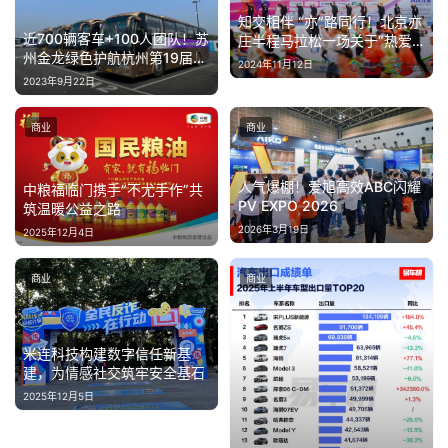
新
知交相伴 “亦”路同行！北京亦
近700辆客车+100人团队！苏
庄半程马拉松一场关于“热爱”
能
州金龙绿色护航杭州第19届亚
的狂欢盛宴
2024年11月12日
源
运会
2023年9月22日
商业
商业
人气爆棚！爱旭高效ABC闪耀
中粮福临门携手“不尤手作”共
PV EXPO 2026
筑温暖公益之路​
2026年3月19日
2025年12月4日
商业
商业
米连科技构建数字信任新基
建，为情感社交筑牢安全基石
2025年12月5日