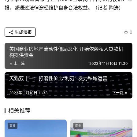
生
报，或通过法律途径维护自身合法权益。（记者 陶涛）
活
科
生成海报
0
技
登录
注册
美国商业房地产流动性僵局恶化 开始依赖私人贷款机
财
构提供资金
经
上一篇
2023年11月10日 11:30
教
天猫双十一：打磨性价比“利刃” 发力私域运营
育
2023年11月10日 11:33
下一篇
专
题
相关推荐
汽
商业
商业
车
·