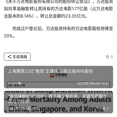
《关于万达电影股份有限公司的股份转让协议》，万达投资
拟向莘县融智转让其持有的万达电影1.77亿股（占万达电影
专
总股本的8.14%），转让总金额约23.35亿元。
题
完成过户登记后，万达投资持有的万达电影股权将降至
汽
20%。
车
·
新
能
生成海报
0
源
上海儒意22亿“救急”王健林 持股北投49%股份
上一篇
2023年7月24日 14:01
“最佳睡眠时间”出炉！睡多睡少都折寿，关键是把握在
这几个时间！
2023年7月24日 14:05
下一篇