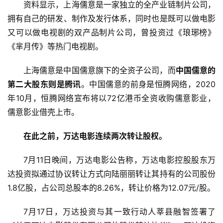
资料显示，上海儒意是一家独立的全产业链制片公司，
拥有自己的研发、制作及发行体系，同时也是既可以做电影
商
又可以做电视剧的双产品制片公司，曾投资过《琅琊榜》
业
《芈月传》等热门电视剧。
消
上海儒意是中国儒意旗下的全资子公司，而
中国儒意的
费
第二大股东则是腾讯
。中国儒意的前身是恒腾网络，2020
生
活
年10月，恒腾网络宣布将以72亿港币全资收购儒意影业，
儒意影业借壳上市。
科
在此之前，万达电影连续两次转让股权。
技
登录
注册
7月11日晚间，万达电影公告称，万达电影控股股东万
财
达投资拟通过协议转让方式向陆丽丽转让其持有的公司股份
经
1.8亿股，占公司总股本的8.26%，转让价格为12.07元/股。
教
7月17日，万达投资与其一致行动人莘县融智签署了
育