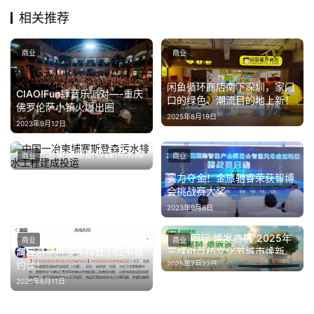
相关推荐
商业
商业
闲鱼循环商店南下深圳，家门
CIAO!Fun肆音乐派对—-重庆
口的绿色、潮流目的地上新！
佛罗伦萨小镇火爆出圈
2025年8月19日
2023年9月12日
中国一冶柬埔寨斯登森污水排
商业
商业
水工程建成投运
2023年9月20日
实力夺金！金旅驰睿荣获智博
会挑战赛大奖
2023年9月8日
“向新同行 焕发商机”2025年
商业
商业
淘宝京东拼多多抖音小红书被
三棵树荔枝文化节城市焕新招
约谈！
商峰会圆满落幕
2025年7月22日
2026年6月11日