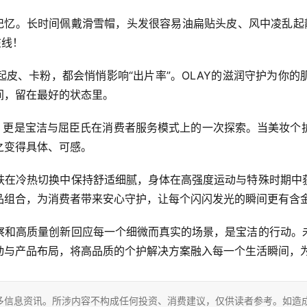
同记忆。长时间佩戴滑雪帽，头发很容易油扁贴头皮、风中凌乱起
在线！
皮、卡粉，都会悄悄影响“出片率”。OLAY的滋润守护为你
间，留在最好的状态里。
动，更是宝洁与屈臣氏在消费者服务模式上的一次探索。当美妆个
之变得具体、可感。
肤在冷热切换中保持舒适细腻，身体在高强度运动与特殊时期中
品组合，为消费者带来安心守护，让每个闪闪发光的瞬间更有含
察和高质量创新回应每一个细微而真实的场景，是宝洁的行动。
动与产品布局，将高品质的个护解决方案融入每一个生活瞬间，
多信息资讯。所涉内容不构成任何投资、消费建议，仅供读者参考。如造