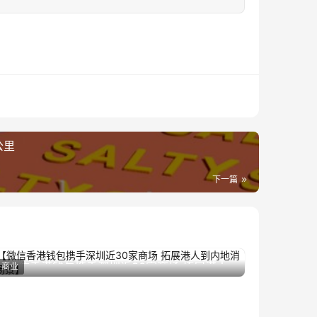
公里
下一篇
【微信香港钱包携手深圳近30家商场 拓展港人
商业
2023年9月14日
到内地消费场景】