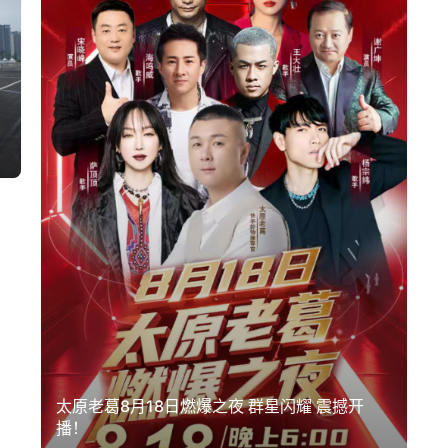
太原老葛8月18日燃爆之夜 群星闪耀 震撼开
播！