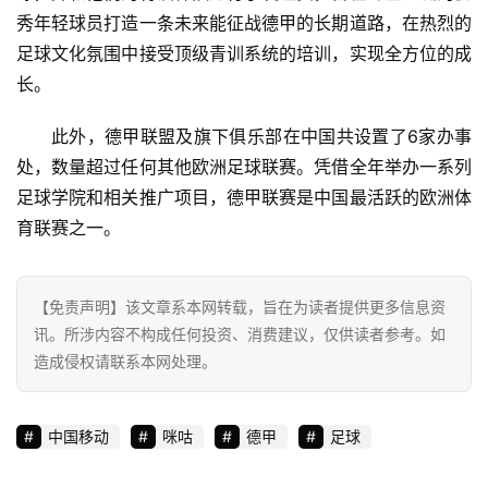
题
秀年轻球员打造一条未来能征战德甲的长期道路，在热烈的
足球文化氛围中接受顶级青训系统的培训，实现全方位的成
汽
长。
车
·
此外，德甲联盟及旗下俱乐部在中国共设置了6家办事
新
能
处，数量超过任何其他欧洲足球联赛。凭借全年举办一系列
源
足球学院和相关推广项目，德甲联赛是中国最活跃的欧洲体
育联赛之一。
【免责声明】该文章系本网转载，旨在为读者提供更多信息资
讯。所涉内容不构成任何投资、消费建议，仅供读者参考。如
造成侵权请联系本网处理。
中国移动
咪咕
德甲
足球