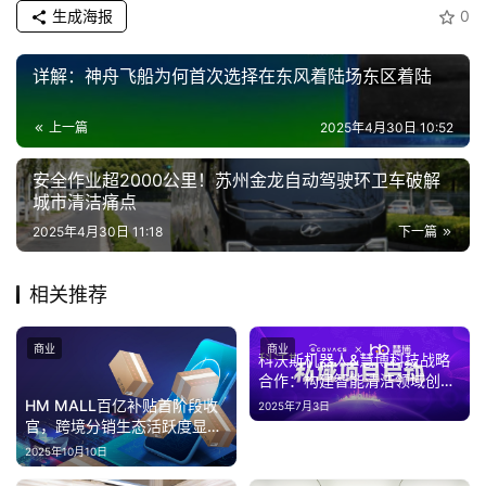
生成海报
0
详解：神舟飞船为何首次选择在东风着陆场东区着陆
上一篇
2025年4月30日 10:52
安全作业超2000公里！苏州金龙自动驾驶环卫车破解
城市清洁痛点
2025年4月30日 11:18
下一篇
相关推荐
商业
商业
科沃斯机器人&慧博科技战略
合作：构建智能清洁领域创新
模型，探索全域用户增长新路
HM MALL百亿补贴首阶段收
2025年7月3日
径
官，跨境分销生态活跃度显著
提升
2025年10月10日