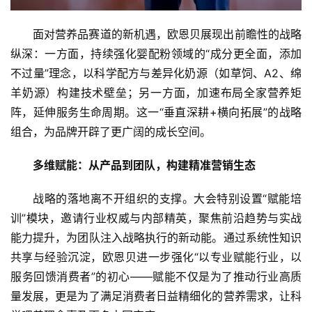
面对营养品赛道的新机遇，欧恩贝展现出前瞻性的战略
纵深：一方面，持续强化婴配粉领域的“成分更全面，添加
不过量”理念，以科学配方与差异化奶源（如草饲、A2、绵
羊奶源）构建技术壁垒；另一方面，加速布局全家营养矩
阵，延伸服务生命周期。这一“垂直深耕+横向拓展”的战略
组合，为品牌开辟了更广阔的成长空间。
多维赋能：从产品到团队，构建精准营销生态
首
战略的落地离不开组织的支撑。大会特别设置“赋能培
页
训”模块，邀请行业权威与内部精英，聚焦前沿趋势与实战
能力提升，为团队注入战略执行的新动能。通过系统性知识
资
共享与经验沉淀，欧恩贝进一步强化“以专业赋能行业，以
讯
服务回馈消费者”的初心——赋能不仅是为了推动行业高质
量发展，更是为了满足消费者日益精细化的营养需求，让科
商