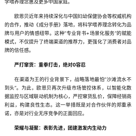
业
学喂养理念惠及更多中
国家
庭。
欧恩贝近年来持续深化与中国妇幼保健协会等权威机构
消
的合作，推动《成分手册》落地，将科学喂养理念转化为品
费
生
牌与用户的情感纽带。这种“专业背书+场景化服务”的赋能
活
模式，不仅提升了终端渠道的推荐力，更强化了消费者对品
牌的信任感。
科
技
严打窜货
：重拳打击
，
绝对0容忍
登录
注册
在渠道为王的行业背景下，战略落地最怕“沙滩流水不
财
经
到头”。为此，欧恩贝再次升级市场管控体系，以智能化数
据监控与区域联动机制为核心，严控窜货乱价，保障经销商
教
利益，构建良性生态。这一举措既是对合作伙伴的郑重承
育
诺，亦是对行业无序竞争的正面回应。
荣耀与凝聚：表彰先进，团建激发内生动力
专
题