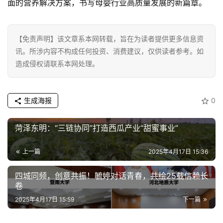
面的营养解决方案，书写母婴行业高质量发展的新篇章。
【免责声明】该文章系本网转载，旨在为读者提供更多信息资
讯。所涉内容不构成任何投资、消费建议，仅供读者参考。如
造成侵权请联系本网处理。
生成海报
0
菏泽东明：“三链协同”打造西瓜产业“甜蜜事业”
上一篇
2025年4月17日 15:36
四城同频，创意共振！毓婷对话青春，共绘25载信赖长
卷
2025年4月17日 15:59
下一篇