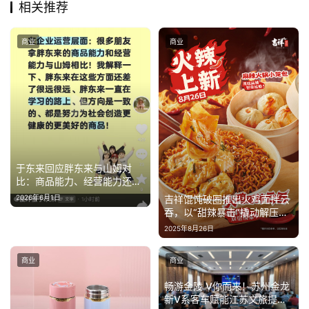
相关推荐
商业
商业
于东来回应胖东来与山姆对
比：商品能力、经营能力还差
很远
吉祥馄饨破圈推出火鸡面拌云
2026年6月1日
吞，以“甜辣暴击”撬动解压经
济
2025年8月26日
商业
商业
畅游金陵 V你而来！苏州金龙
新V系客车赋能江苏文旅提质