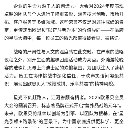
企业的生命力源于人的创造力。大会对2024年度表现
卓越的团队与个人进行了隆重表彰，涵盖技术创新、市场开
汽
拓、客户服务等多维领域。这些荣誉不仅是对过往成绩的肯
车
·
定，更传递出欧恩贝“以奋斗者为本”的价值导向——在品牌
新
的星辰大海中，每一位员工的微光都值得被看见、被铭记。
能
源
战略的严肃性与人文的温度感在此交融。在严肃的战略
议程之外，别开生面的趣味团建活动成为亮点。外滩游轮晚
宴的璀璨灯火与上海迪士尼的欢愉氛围，为团队注入了蓬勃
活力。员工在协作挑战中深化信任，于欢声笑语间凝聚共
识，展现出欧恩贝人“敢闯敢拼、乐享共赢”的精神风貌。
星光不负赶路人，江河眷顾奋楫者。2025欧恩贝全员
大会的圆满召开，标志着品牌正式开启“营养品战略元年”。
未来，欧恩贝将继续以创新为引擎、以团队为根基，在“星
光引领·E路繁花”的愿景下，为中
国家
庭提供更科学、更全