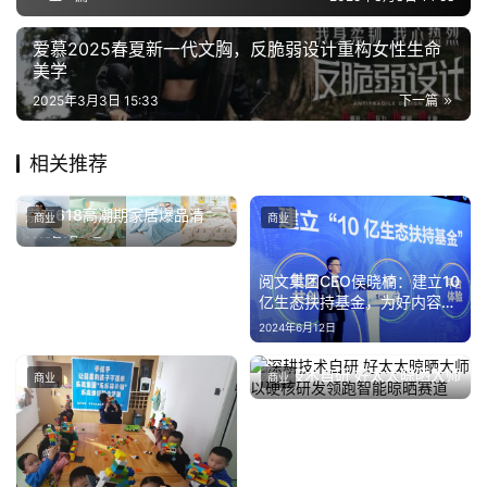
爱慕2025春夏新一代文胸，反脆弱设计重构女性生命
美学
2025年3月3日 15:33
下一篇
相关推荐
京东618高潮期家居爆品清
商业
商业
单：水星大豆夏被185元、富
2025年6月16日
安娜凉感被179元
阅文集团CEO侯晓楠：建立10
亿生态扶持基金，为好内容搭
建舞台
2024年6月12日
深耕技术自研 好太太晾晒大师
商业
商业
以硬核研发领跑智能晾晒赛道
2026年6月23日