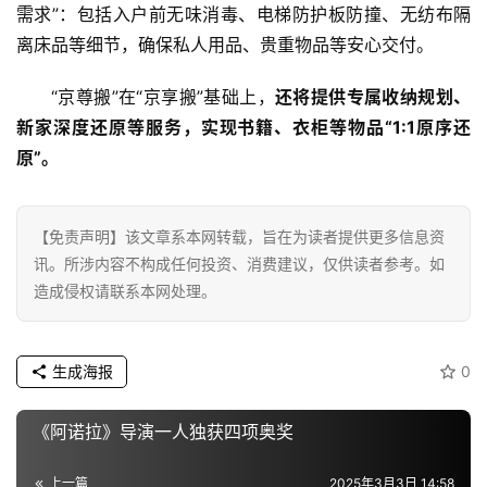
需求”：包括入户前无味消毒、电梯防护板防撞、无纺布隔
财
离床品等细节，确保私人用品、贵重物品等安心交付。
经
“京尊搬”在“京享搬”基础上，
还将提供专属收纳规划、
教
新家深度还原等服务，实现书籍、衣柜等物品“1:1原序还
育
原”。
专
题
【免责声明】该文章系本网转载，旨在为读者提供更多信息资
讯。所涉内容不构成任何投资、消费建议，仅供读者参考。如
汽
造成侵权请联系本网处理。
车
·
新
生成海报
0
能
源
《阿诺拉》导演一人独获四项奥奖
上一篇
2025年3月3日 14:58