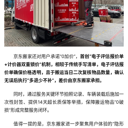
首
页
资
讯
商
京东搬家还对用户承诺“0加价”，
首创“电子评估报价单
业
+计价器双重锁价”机制，相较于传统手写清单，电子评估报
价单确保价格透明，且于搬运当日二次复核物品数量，确认
消
无误后执行“多退少不补”，差价由京东搬家承担。
费
生
同时，通过服务关键环节拍照记录、车辆装载后施加一
活
次性封签、提供14天超长质保等举措，保障搬运物品“0破
损”形成完整服务闭环。
科
技
值得一提的是，京东搬家进一步聚焦用户体验的“隐形
登录
注册