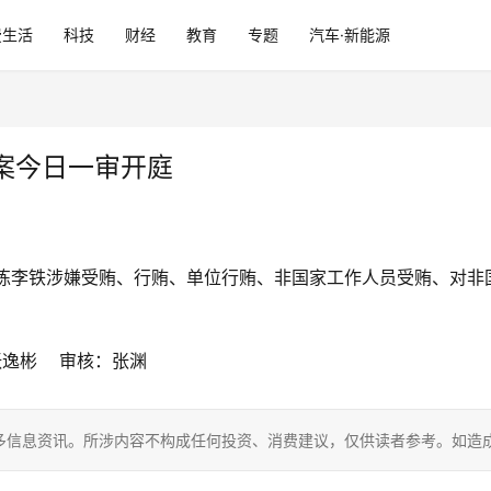
费生活
科技
财经
教育
专题
汽车·新能源
案今日一审开庭
教练李铁涉嫌受贿、行贿、单位行贿、非国家工作人员受贿、对非
张逸彬    审核：张渊
多信息资讯。所涉内容不构成任何投资、消费建议，仅供读者参考。如造