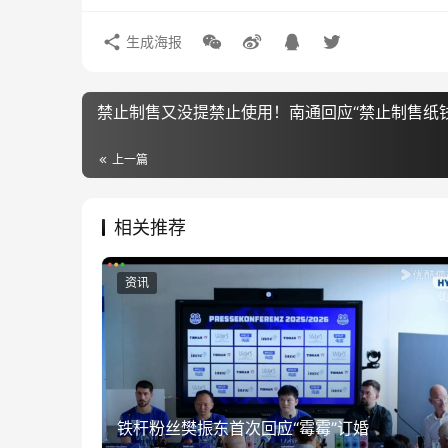
生成海报
禁止制售又没提禁止使用！南通回应“禁止制售纸钱
上一篇
相关推荐
资讯
铁杆粉丝樊振东首次回应“霉霉”订婚