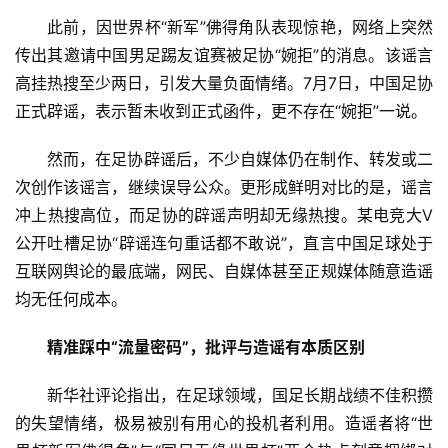
此前，因世界杯“新军”佛得角队表现惊艳，网络上突然
传出其邀请中国男足踢友谊赛被足协“婉拒”的消息。该谣言
高挂热搜至少两日，引发大量负面情绪。7月7日，中国足协
正式辟谣，表示暂未收到正式函件，更不存在“婉拒”一说。
然而，在足协辟谣后，不少自媒体仍在制作、转发或二
次创作该谣言，继续误导公众。更形成鲜明对比的是，谣言
冲上热搜高位，而足协的辟谣声明却无缘热搜。某电竞大V
公开吐槽足协“辟谣连句重话都不敢说”，直言中国足球处于
互联网舆论的最底端，网民、自媒体甚至正规媒体随意造谣
均无任何成本。
精准踩中“流量密码”，批评与造谣有本质区别
新华社评论指出，在足球领域，国足长期战绩不佳积攒
的失望情绪，极易被别有用心的投机者利用。造谣者将“世
首