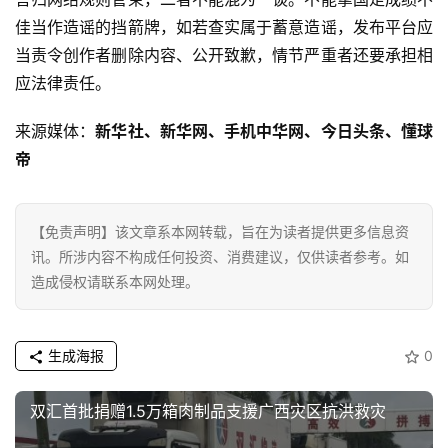
经
佳当作造谣的挡箭牌，如若查实属于蓄意造谣，发布平台应
当责令创作者删除内容、公开致歉，情节严重者还要承担相
教
应法律责任。
育
来源媒体：
新华社、新华网、手机中华网、今日头条、懂球
专
帝
题
汽
【免责声明】该文章系本网转载，旨在为读者提供更多信息资
车
讯。所涉内容不构成任何投资、消费建议，仅供读者参考。如
·
造成侵权请联系本网处理。
新
能
源
生成海报
0
双汇首批捐赠1.5万箱肉制品支援广西灾区抗洪救灾