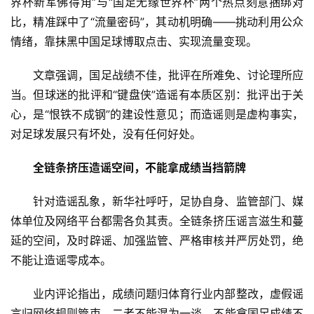
界杯新军佛得角”与“国足无缘世界杯”两个热点刻意捆绑对
页
比，精准踩中了“流量密码”，其动机明确——挑动利用公众
情绪，靠抹黑中国足球博取点击、实现流量变现。
资
讯
文章强调，国足战绩不佳，批评在所难免、讨论理所应
当。但球迷的批评和“键盘侠”造谣有本质区别：批评出于关
商
心，是“恨铁不成钢”的建设性意见；而造谣则是虚构事实，
业
对足球发展只有坏处，没有任何好处。
消
全链条挤压造谣空间，不能拿成绩当挡箭牌
费
生
针对造谣乱象，新华社呼吁，足协自身、监管部门、媒
活
体单位及网络平台都需各负其责。全链条挤压谣言滋生和蔓
延的空间，及时辟谣、加强监管、严格审核并严厉处罚，绝
科
不能让造谣零成本。
技
登录
注册
业内评论指出，成绩问题归体育行业内部整改，虚假谣
财
言归网络规则管束，二者不能混为一谈。不能拿国足成绩不