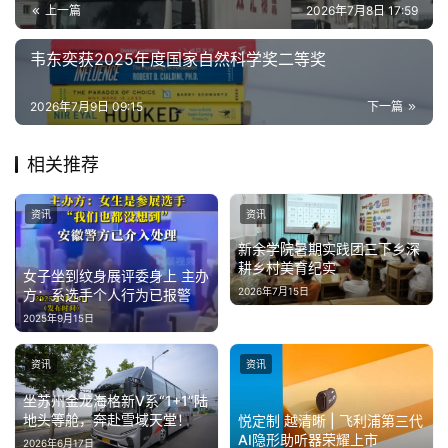
上一篇
2026年7月8日 17:59
韦东奕获2025年度国家自然科学奖二等奖
2026年7月9日 09:15
下一篇
相关推荐
资讯
资讯
新余学院暑期实践团三下乡深
耕乡村美育纪实
女子坐到纹身展评委身上 主办
2026年7月15日
方：系选手个人行为已报警
2025年9月15日
资讯
资讯
坐苏州金龙海格新V系“1+1”陆
地头等舱，奔赴雪域天堂！
悦定制 越清晰 | 飞利浦第三代
AI隐形助听器荣耀上市
2026年6月17日