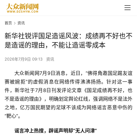
首页
资讯
新华社锐评国足造谣风波：成绩再不好也不
是造谣的理由，不能让造谣零成本
2026年7月9日 09:13
资讯
大众新闻网7月9日消息，近日，“佛得角邀国足踢友谊
赛被婉拒”的虚假消息在网络传得沸沸扬扬。针对这一事
件，新华社于7月8日刊发评论文章《国足成绩再不好，也
不是造谣的理由》，明确划定舆论红线，强调网络不是法外
之地，亿万国民期望的足球不该成为网络谣言恶意中伤的
“靶心”。
谣言冲上热搜，辟谣声明却“无人问津”