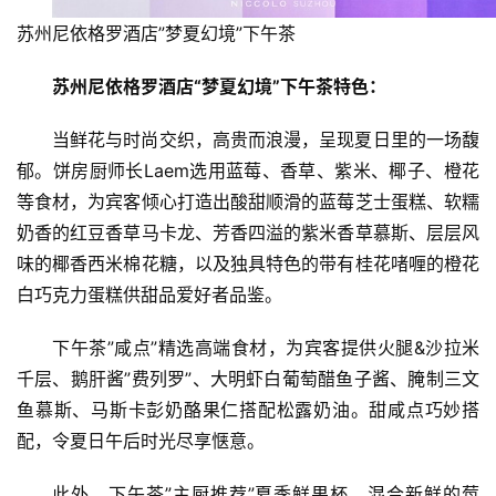
苏州尼依格罗酒店”梦夏幻境”下午茶
苏州尼依格罗酒店
“
梦夏幻境
”
下午茶特色：
当鲜花与时尚交织，高贵而浪漫，呈现夏日里的一场馥
首
郁。饼房厨师长Laem选用蓝莓、香草、紫米、椰子、橙花
页
等食材，为宾客倾心打造出酸甜顺滑的蓝莓芝士蛋糕、软糯
奶香的红豆香草马卡龙、芳香四溢的紫米香草慕斯、层层风
资
讯
味的椰香西米棉花糖，以及独具特色的带有桂花啫喱的橙花
白巧克力蛋糕供甜品爱好者品鉴。
商
下午茶”咸点”精选高端食材，为宾客提供火腿&沙拉米
业
千层、鹅肝酱”费列罗”、大明虾白葡萄醋鱼子酱、腌制三文
鱼慕斯、马斯卡彭奶酪果仁搭配松露奶油。甜咸点巧妙搭
消
费
配，令夏日午后时光尽享惬意。
生
活
此外，下午茶”主厨推荐”夏季鲜果杯，混合新鲜的莓