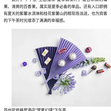
果、清爽的百香果，属实是夏季必备的单品。还有入口即拥
科
有夏天的紫薯冰淇淋和桂花紫薯山药糕现场派送，也为宾客
技
的下午茶时光增添了满满的
幸福感
。
登录
注册
财
经
教
育
专
题
汽
车
·
新
苏州尼依格罗酒店”梦夏幻境”下午茶