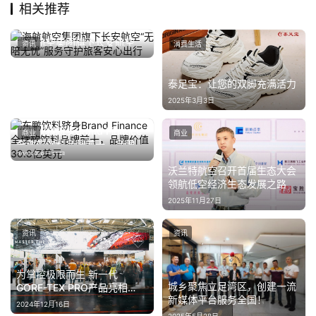
相关推荐
海航航空集团旗下长安航空
资讯
消费生活
“无陪无忧”服务守护旅客安心
2025年3月13日
出行
泰足宝：让您的双脚充满活力
2025年3月3日
东鹏饮料跻身Brand Finance
商业
商业
全球软饮料品牌前十，品牌价
2025年8月11日
值30.8亿美元
沃兰特航空召开首届生态大会
领航低空经济生态发展之路
2025年11月27日
资讯
资讯
为掌控极限而生 新一代
城乡聚焦立足湾区，创建一流
GORE-TEX PRO产品亮相
新媒体平台服务全国！
2024年ISPO国际体育用品博
2024年12月16日
览会