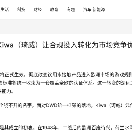
费生活
科技
财经
教育
专题
汽车·新能源
iwa（琦威）让合规投入转化为市场竞争
令》将正式生效，彻底改变饮用水接触产品进入欧洲市场的游戏
监管标准将统一收束为一套覆盖全欧的认证体系。这一转变的深远
性能力。
一个绕不开的名字。面对DWD统一框架的落地，Kiwa（琦威）
也是其成立的初衷。在1948年，二战后的欧洲百废待兴，荷兰