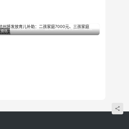
杭州将发放育儿补助：二孩家庭7000元、三孩
资讯
2023年8月8日
家庭25000元