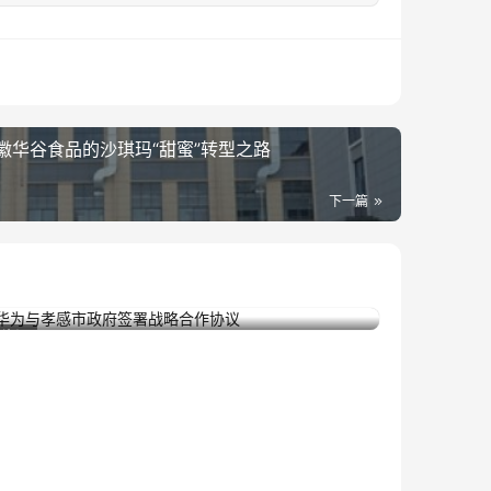
徽华谷食品的沙琪玛“甜蜜”转型之路
下一篇
华为与孝感市政府签署战略合作协议
2024年11月19日
资讯