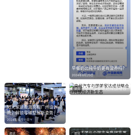
·
新
能
源
早餐奶比纯牛奶更有营养吗？
2024年9月20日
央代汽车与国美家达成战略合
资讯
资讯
作共筑经济新生态
2025年3月27日
阳光家庭能源亮相广州设计
周，解锁零碳墅居新姿势
2024年12月11日
中粮集团与中国农发集团签署
资讯
资讯