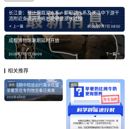
生
活
长江委：预计洞庭湖水系、鄱阳湖水系及长江中下游干
流附近支流河流将出现明显涨水过程
上一篇
2026年7月7日 08:50
科
技
成都博物馆暑期延时开放
登录
注册
财
2026年7月7日 09:09
下一篇
经
相关推荐
教
育
清明假期中短途出行需求旺盛
资讯
资讯
坐着赏花专列饱览春日美景
专
2025年4月6日
题
汽
车