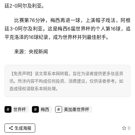
业
廷2-0阿尔及利亚。
比赛第76分钟，梅西再进一球，上演帽子戏法，阿根
消
费
廷3-0阿尔及利亚。这是梅西6届世界杯的个人第16球，追
生
平克洛泽的16球纪录，成为世界杯并列最佳射手。
活
来源：央视新闻
科
技
【免责声明】该文章系本网转载，旨在为读者提供更多信息资
登录
注册
讯。所涉内容不构成任何投资、消费建议，仅供读者参考。如
财
造成侵权请联系本网处理。
经
教
世界杯
梅西
美加墨世界杯
育
生成海报
0
专