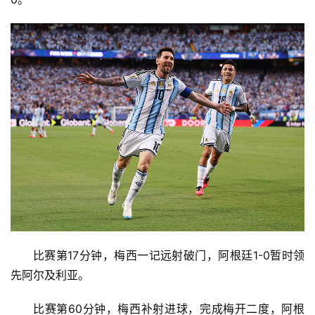
首
页
资
比赛第17分钟，梅西一记远射破门，阿根廷1-0暂时领
讯
先阿尔及利亚。
比赛第60分钟，梅西补射进球，完成梅开二度，阿根
商