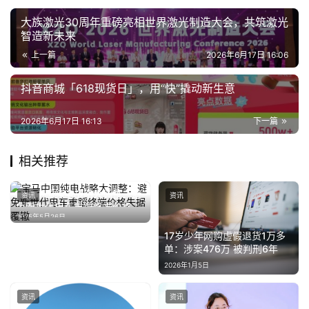
题
大族激光30周年重磅亮相世界激光制造大会，共筑激光
智造新未来
汽
上一篇
2026年6月17日 16:06
车
·
抖音商城「618现货日」，用“快”撬动新生意
新
能
2026年6月17日 16:13
下一篇
源
相关推荐
宝马中国纯电战略大调整：避
资讯
资讯
免新世代电车重蹈终端价格失
2025年5月26日
据覆辙
17岁少年网购虚假退货1万多
单：涉案476万 被判刑6年
2026年1月5日
资讯
资讯