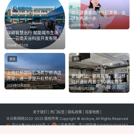
仙乐健康泰国产业园奠基，全
球化再进一步
2025年10月16日
深耕智慧出行 赋能城市生活
——云南天谷科技开发有限公
司企业介绍
2026年1月22日
资讯
资讯
上海虹桥国际机场希尔顿酒店
更低时延、更高可靠，浙江移
开业，进一步提升虹桥机场东
动开通省内首个5G确定性工业
片区商旅服务品质
2024年12月20日
基站
2024年12月27日
关于我们
|
热门标签
|
隐私政策
|
百度地图
|
大众新闻网2022-2025 版权所有 Copyright © dzshyw, All Rights Reserved
苏ICP备16041355号-2
公安备案号：
苏公网安备32059002005357
号