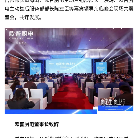
售部部长童海山、欧普厨电主动营销部部长任洪涛、欧普厨
电主动售后服务部部长陈左臣等嘉宾领导亲临峰会现场共襄
盛会，共谋发展。
欧普厨电董事长致辞