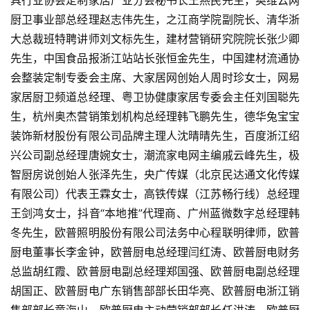
具行业协会定制家居产业分会秘书长王燕民先生，奥维云网
厨卫事业部总经理赵志伟先生，之江商学院副院长、清华浙
大总裁班特聘讲师刘文标先生，建材营销研究院院长张少卿
先生，中国食品报浙江站站长张恒金先生，中国建材流通协
会整装定制专委会主席、大家居网创始人周时珍女士，网易
家居厨卫频道总经理、粤卫协健康家居专委会主任刘国聪先
生，杭州奥杰营销策划机构总经理韩飞鹏先生，德华兔宝宝
装饰新材股份有限公司品牌主理人沈晴晴先生，百度浙江绍
兴公司副总经理唐婉女士，潮流家电网主编戚云峰先生，极
智厨房说创始人张泽先生，央广传媒（北京民达通文化传媒
有限公司）代表王霖女士，高铁传媒（江苏畅行线）总经理
王剑鸿女士，抖音“本地推”代理商、广州蓝微数字总经理韩
冬先生，欧普照明股份有限公司法务中心程联明律师，欧普
厨电董事长李金钟，欧普厨电总经理闫红涛、欧普厨电财务
总监胡红霞、欧普厨电副总经理郑国强、欧普厨电副总经理
胡国正、欧普厨电广东销售部部长田华亮、欧普厨电浙江销