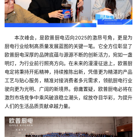
本次峰会，是欧普厨电迈向2025的激昂号角，更是为
厨电行业绘制高质量发展蓝图的关键一笔。它全方位彰显了
欧普厨电深厚的品牌底蕴与源源不断的创新活力，宛如一盏
明灯，为行业前行照亮方向。在未来的漫漫征途上，欧普厨
电定将秉持开拓精神，持续推陈出新，凭借更为精湛的产品
工艺与贴心服务，精准对接消费者多元需求，领航厨电行业
驶向更为光明、广阔的新境界。毋庸置疑，欧普厨电必将在
激烈市场竞争中乘风破浪稳立潮头，绽放夺目华彩，为提升
人们的生活品质贡献卓越力量。