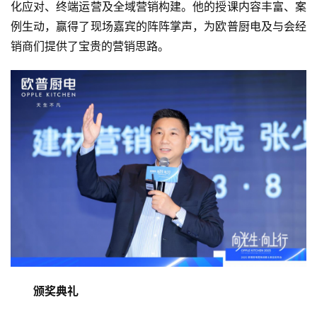
化应对、终端运营及全域营销构建。他的授课内容丰富、案
资
例生动，赢得了现场嘉宾的阵阵掌声，为欧普厨电及与会经
讯
销商们提供了宝贵的营销思路。
商
业
消
费
生
活
科
技
登录
注册
财
颁奖典礼
经