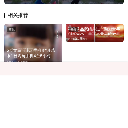
相关推荐
丰岛食品双线并进：助力青年
资讯
资讯
创新生态，共话商业前瞻发展
2026年2月2日
5岁女童沉迷玩手机变“斗鸡
眼” 日均玩手机4至5小时
2025年12月26日
资讯
资讯
从“中国游”到“中国购”：政策
组合拳发力 来华 “买买买”成
打造湾区高端出行样本！苏州
入境游新趋势
2025年4月29日
金龙新V系助推中旅交通服务
能级跃升
2025年10月17日
男子逼停前车并殴打乘客？上
资讯
资讯
海警方通报：因感情纠纷
2025年3月5日