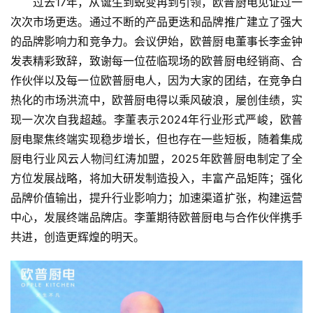
过去17年，从诞生到蜕变再到引领，欧普厨电见证过一
次次市场更迭。通过不断的产品更迭和品牌推广建立了强大
的品牌影响力和竞争力。会议伊始，欧普厨电董事长李金钟
发表精彩致辞，致谢每一位莅临现场的欧普厨电经销商、合
作伙伴以及每一位欧普厨电人，因为大家的团结，在竞争白
热化的市场洪流中，欧普厨电得以乘风破浪，屡创佳绩，实
现一次次自我超越。李董表示2024年行业形式严峻，欧普
厨电聚焦终端实现稳步增长，但也存在一些短板，随着集成
厨电行业风云人物闫红涛加盟，2025年欧普厨电制定了全
方位发展战略，将加大研发制造投入，丰富产品矩阵；强化
品牌价值输出，提升行业影响力；加速渠道扩张，构建运营
中心，发展终端品牌店。李董期待欧普厨电与合作伙伴携手
共进，创造更辉煌的明天。