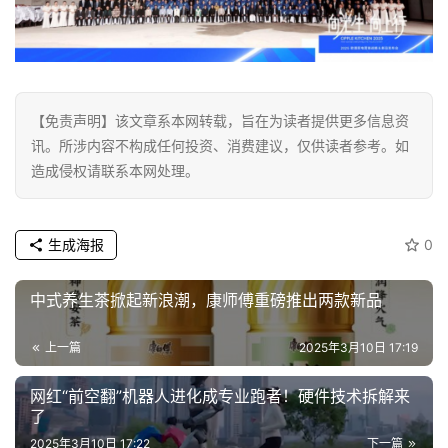
【免责声明】该文章系本网转载，旨在为读者提供更多信息资
讯。所涉内容不构成任何投资、消费建议，仅供读者参考。如
造成侵权请联系本网处理。
生成海报
0
中式养生茶掀起新浪潮，康师傅重磅推出两款新品
上一篇
2025年3月10日 17:19
网红“前空翻”机器人进化成专业跑者！硬件技术拆解来
了
2025年3月10日 17:22
下一篇