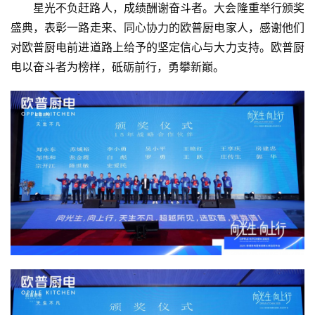
星光不负赶路人，成绩酬谢奋斗者。大会隆重举行颁奖
教
盛典，表彰一路走来、同心协力的欧普厨电家人，感谢他们
育
对欧普厨电前进道路上给予的坚定信心与大力支持。欧普厨
电以奋斗者为榜样，砥砺前行，勇攀新巅。
专
题
汽
车
·
新
能
源