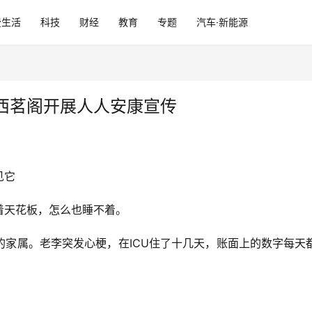
费生活
科技
财经
教育
专题
汽车·新能源
西茗阁开展人人安康宣传
见它
着天花板，怎么也睡不着。
的家属。老李突发心梗，在ICU住了十几天，账面上的数字每天