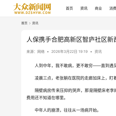
首页
资讯
商业
消
首页
资讯
人保携手合肥高新区智庐社区新
来源：网络
•
2026年3月22日 19:19
•
资讯
人到中年，我不敢病，更不敢穷——直到遇
凌晨三点，老张躺在医院的走廊加床上，盯
隔壁病房传来压抑的哭声，那是隔壁床老李
费用还不知道在哪里。
中年人的崩溃，往往从一场病开始。