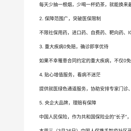
每天少抽一根烟，少喝一杯奶茶，就能换来最
2. 保障范围广，突破医保限制
不限社保用药，进口药、自费药、靶向药、I
3. 重大疾病0免赔，确诊即享优待
如果不幸罹患合同约定的重大疾病，不仅0
4. 贴心增值服务，看病不迷茫
提供就医绿色通道服务，协助安排专家门诊、
5. 央企大品牌，理赔有保障
中国人民保险，作为
共和国
保险业的“长子”
本周三（3月26日）中国人保携手智庐社区