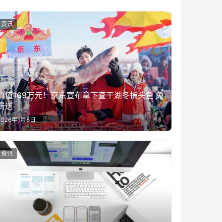
资讯
价值169万元！京东宣布拿下查干湖冬捕头鱼 免
费送
2026年1月8日
资讯