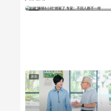
别被“睡够8小时”绑架了 专家：不同人群不一样
2025年8月28日
资讯
资讯