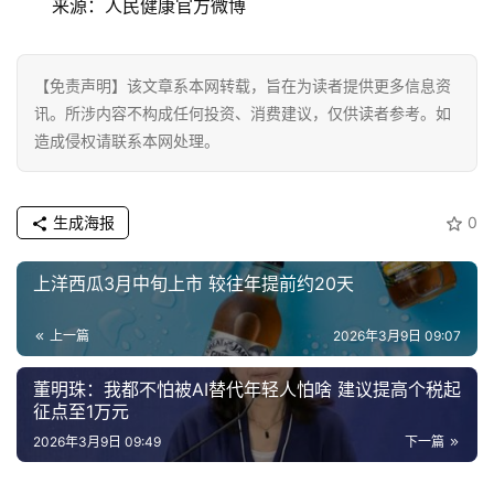
来源：人民健康官方微博
页
资
【免责声明】该文章系本网转载，旨在为读者提供更多信息资
讯
讯。所涉内容不构成任何投资、消费建议，仅供读者参考。如
造成侵权请联系本网处理。
商
业
生成海报
0
消
费
上洋西瓜3月中旬上市 较往年提前约20天
生
活
上一篇
2026年3月9日 09:07
科
董明珠：我都不怕被AI替代年轻人怕啥 建议提高个税起
征点至1万元
技
2026年3月9日 09:49
下一篇
登录
注册
财