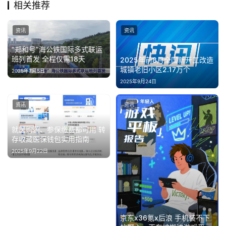
经
相关推荐
教
资讯
资讯
育
“郑和号”海公铁国际多式联运
班列首发 全程仅需18天
2025年前8月全国新开工改造
专
城镇老旧小区2.17万个
2025年7月5日
题
2025年9月24日
资讯
资讯
汽
车
就医购药、参保缴费都可用 转
·
存收藏医保钱包实用指南
新
2025年9月22日
能
源
京东x36氪x后浪 手机装不下