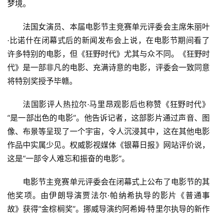
梦境。
法国女演员、本届电影节主竞赛单元评委会主席朱丽叶
·比诺什在闭幕式后的新闻发布会上说，在电影节期间看了
许多特别的电影，但《狂野时代》尤其与众不同。《狂野时
代》是一部非凡的电影、充满诗意的电影，评委会一致同意
将特别奖授予毕赣。
法国影评人热拉尔·马里昂观影后也称赞《狂野时代》
“是一部出色的电影”。他告诉记者，这部影片通过声音、图
像、布景等呈现了一个宇宙，令人沉浸其中，这在其他电影
作品中实属少见。权威影视媒体《银幕日报》网站评价说，
这是“一部令人难忘和振奋的电影”。
电影节主竞赛单元评委会在闭幕式上公布了电影节的其
他奖项。由伊朗导演贾法尔·帕纳希执导的影片《普通事
故》获得“金棕榈奖”。挪威导演约阿希姆·特里尔执导的新作