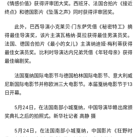
《情感价值》获得评审团大奖。西班牙、法国合拍片《接近
终点》和德国影片《坠落之声》同时获得评审团奖。
此外，巴西导演小克莱贝·门东萨凭借《秘密特工》摘
得最佳导演奖，该片主演瓦格纳·莫拉获得最佳男演员奖。
法国、德国合拍片《最小的女儿》主演纳迪娅·梅利蒂获得
最佳女演员奖。比利时导演达内兄弟凭借《年轻母亲》获得
首
最佳编剧奖。
页
法国戛纳国际电影节与德国柏林国际电影节、意大利威
资
尼斯国际电影节并称欧洲三大电影节。本届戛纳电影节于13
讯
日开幕。
商
5月24日，在法国南部小城戛纳，中国导演毕赣出席颁
业
奖典礼之后的拍照式。新华社记者 高静 摄
消
5月24日，在法国南部小城戛纳，中国影片《狂野时
费