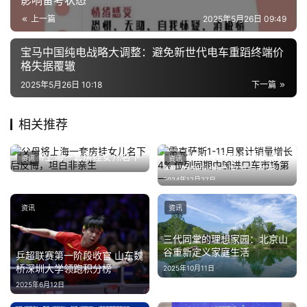
影响备考状态
上一篇
2025年5月26日 09:49
宝马中国纯电战略大调整：避免新世代电车重蹈终端价
格失据覆辙
2025年5月26日 10:18
下一篇
相关推荐
父母将上海一套房挂女儿名下
雷克萨斯1-11月累计销量增长
资讯
资讯
后反悔，坦白非亲生
4% 位列同期中国进口车市场
2024年12月10日
2024年12月27日
第一
资讯
资讯
三代同堂的理想家园：北京山
谷重新定义家庭生活
乒超联赛第一阶段收官 山东魏
桥深圳大学领跑积分榜
2025年10月11日
2025年6月12日