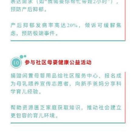
页
资
讯
商
业
消
费
生
活
科
技
登录
注册
财