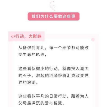
经
教
育
专
题
汽
车
·
新
能
源