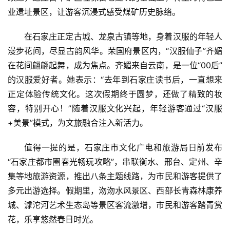
费
业遗址景区，让游客沉浸式感受煤矿历史脉络。
生
活
在石家庄正定古城、龙泉古镇等地，身着汉服的年轻人
漫步花间，尽显古韵风华。荣国府景区内，“汉服仙子”齐媚
科
在花间翩翩起舞，成为焦点。齐媚来自云南，是一位“00后”
技
的汉服爱好者。她表示：“去年到石家庄读书后，一直想来
登录
注册
正定体验传统文化。这次假期终于圆梦，还做了精致的妆
财
容，特别开心！”随着汉服文化兴起，年轻游客通过“汉服
经
+美景”模式，为文旅融合注入新活力。
教
值得一提的是，石家庄市文化广电和旅游局日前发布
育
“石家庄都市圈春光畅玩攻略”，串联衡水、邢台、定州、辛
集等地旅游资源，推出八条主题线路，为市民和游客提供了
专
多元出游选择。假期里，沕沕水风景区、西部长青森林康养
题
城、滹沱河艺术生态岛等景区客流激增，市民和游客踏青赏
花，乐享悠然春日时光。
汽