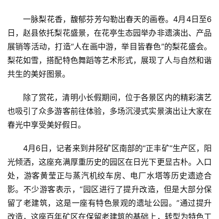
一脉梨花香，馥郁芬芳勾勒出春天的画卷。4月4日至6
日，赵县依托梨花盛景，在花亭生态园举办非遗演出、产品
展销等活动，打造“人在画中游，举目皆春色”的梨花盛会。
梨花如雪，搭配特色舞蹈等艺术形式，展现了人与自然和谐
共生的美好图景。
首
除了赏花，清明小长假期间，位于各景区内的精彩演艺
页
也吸引了众多游客前往体验，多场沉浸式实景演出让大家在
春光中享受美好假日。
资
讯
4月6日，记者来到井陉矿区南部的“正丰矿”生产区，阳
光倾洒，这座充满厚重历史的园区在日光下更显古朴。入口
商
处，游客黄莹正与蒸汽机绞车房、电厂水塔等历史遗迹合
业
影。不少游客表示，“园区进行了提升改造，但是大部分保
留了老建筑，这是一座有特色景观的遗址公园。”通过提升
消
改造，这座百年矿区在保留老建筑的基础上，转型为特色工