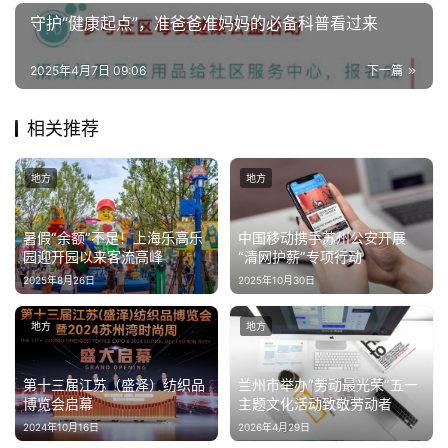
守护“健康起点”，准爸爸准妈妈的必备科普看过来
2025年4月7日 09:06
下一篇
相关推荐
地方
地方
中国移动携手苏州公安开展
暑假“余额”不足！上海乐高乐
“清网护薪”专项行动
园迎开园以来客流高峰
2025年10月30日
2025年8月26日
地方
地方
第十三届江苏（盛泽）纺织品
兰州市举办“劳动最光荣”五一
博览会启幕
主题文化活动致敬劳动者
2024年10月16日
2026年4月29日