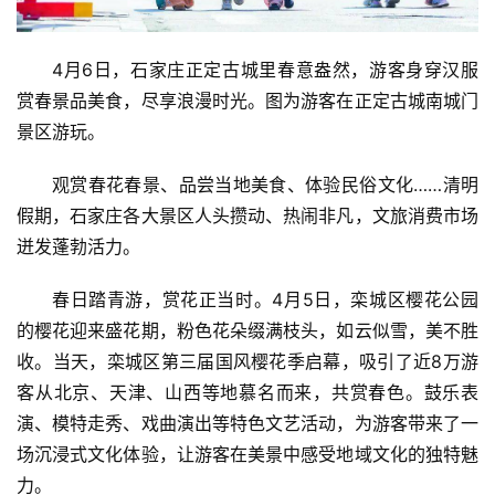
4月6日，石家庄正定古城里春意盎然，游客身穿汉服
赏春景品美食，尽享浪漫时光。图为游客在正定古城南城门
景区游玩。
观赏春花春景、品尝当地美食、体验民俗文化……清明
假期，石家庄各大景区人头攒动、热闹非凡，文旅消费市场
迸发蓬勃活力。
春日踏青游，赏花正当时。4月5日，栾城区樱花公园
的樱花迎来盛花期，粉色花朵缀满枝头，如云似雪，美不胜
收。当天，栾城区第三届国风樱花季启幕，吸引了近8万游
客从北京、天津、山西等地慕名而来，共赏春色。鼓乐表
演、模特走秀、戏曲演出等特色文艺活动，为游客带来了一
场沉浸式文化体验，让游客在美景中感受地域文化的独特魅
力。