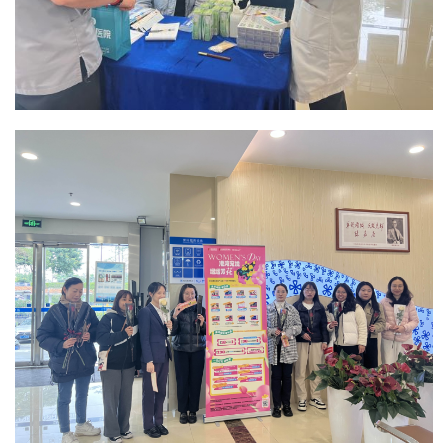
资
讯
商
业
消
费
生
活
科
技
登录
注册
财
经