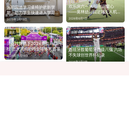
欢乐庆六一 AI科创润童心
光明园迪学习桌椅护航新学
——奥林幼儿园足球无人机主
期，助力学生快速进入学习状
题活动
态
2026年6月1日
2025年2月13日
资讯
资讯
贝壳找房携手2024南京马拉
松 三大亮点助阵金陵体育盛事
西班牙胜葡萄牙晋级八强 六场
不失球创世界杯纪录
2024年11月19日
2026年7月7日
资讯
资讯
感受中国科技创新速度和温
度！暑期“科技游”持续升温 创
抗过敏药物越吃越耐药？这种
新场景引领消费新热潮
2025年8月19日
说法是真的吗？
2026年3月10日
关于我们
|
热门标签
|
隐私政策
|
百度地图
|
大众新闻网2022-2025 版权所有 Copyright © dzshyw, All Rights Reserved