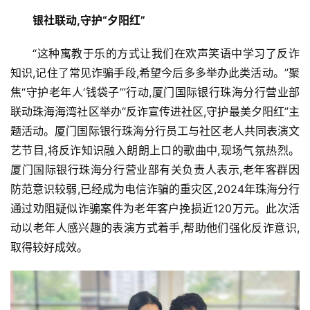
教
银社联动,守护
“
夕阳红
”
育
“这种寓教于乐的方式让我们在欢声笑语中学习了反诈
知识,记住了常见诈骗手段,希望今后多多举办此类活动。”聚
专
题
焦“守护老年人‘钱袋子’”行动,厦门国际银行珠海分行营业部
联动珠海海湾社区举办“反诈宣传进社区,守护最美夕阳红”主
汽
题活动。厦门国际银行珠海分行员工与社区老人共同表演文
车
艺节目,将反诈知识融入朗朗上口的歌曲中,现场气氛热烈。
·
厦门国际银行珠海分行营业部有关负责人表示,老年客群因
新
防范意识较弱,已经成为电信诈骗的重灾区,2024年珠海分行
能
通过劝阻疑似诈骗案件为老年客户挽损近120万元。此次活
源
动以老年人感兴趣的表演方式着手,帮助他们强化反诈意识,
取得较好成效。