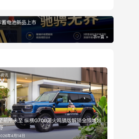
车蓄电池新品上市
下一篇
资讯
至前所未至 纵横G700顶火鸣镝版解锁全领域越
野
2026年4月14日