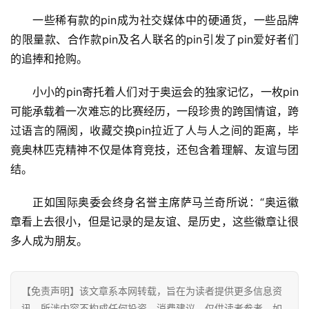
费
一些稀有款的pin成为社交媒体中的硬通货，一些品牌
生
的限量款、合作款pin及名人联名的pin引发了pin爱好者们
活
的追捧和抢购。
科
小小的pin寄托着人们对于奥运会的独家记忆，一枚pin
技
可能承载着一次难忘的比赛经历，一段珍贵的跨国情谊，跨
登录
注册
过语言的隔阂，收藏交换pin拉近了人与人之间的距离，毕
财
竟奥林匹克精神不仅是体育竞技，还包含着理解、友谊与团
经
结。
教
正如国际奥委会终身名誉主席萨马兰奇所说：“奥运徽
育
章看上去很小，但是记录的是友谊、是历史，这些徽章让很
多人成为朋友。
专
题
【免责声明】该文章系本网转载，旨在为读者提供更多信息资
汽
讯。所涉内容不构成任何投资、消费建议，仅供读者参考。如