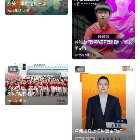
抬头：本世纪仅三次
2026年3月20日
孙颖莎夺得WTT澳门冠军赛女
单冠军
2025年9月14日
资讯
资讯
人均有梗、跨界有料！“奥运
旋风”席卷港澳
2024年9月3日
卢伟出任上海男篮主教练
2025年2月20日