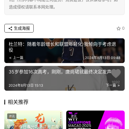
车
造成侵权请联系本网处理。
·
新
能
生成海报
0
源
杜兰特：随着年龄增长和联盟年轻化 我倾向于考虑退
役
上一篇
2024年8月13日 09:48
35岁参加16次高考，刚刚，唐尚珺就最终决定发声
2024年8月13日 15:13
下一篇
相关推荐
资讯
资讯
罕见！今日春分巧遇二月二龙