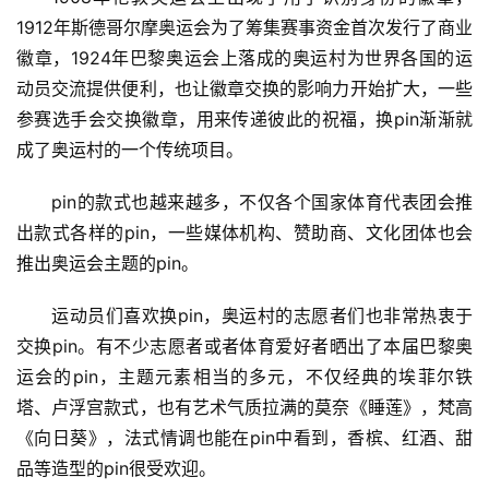
1912年斯德哥尔摩奥运会为了筹集赛事资金首次发行了商业
徽章，1924年巴黎奥运会上落成的奥运村为世界各国的运
动员交流提供便利，也让徽章交换的影响力开始扩大，一些
参赛选手会交换徽章，用来传递彼此的祝福，换pin渐渐就
成了奥运村的一个传统项目。
pin的款式也越来越多，不仅各个国家体育代表团会推
首
出款式各样的pin，一些媒体机构、赞助商、文化团体也会
页
推出奥运会主题的pin。
资
运动员们喜欢换pin，奥运村的志愿者们也非常热衷于
讯
交换pin。有不少志愿者或者体育爱好者晒出了本届巴黎奥
运会的pin，主题元素相当的多元，不仅经典的埃菲尔铁
商
塔、卢浮宫款式，也有艺术气质拉满的莫奈《睡莲》，梵高
业
《向日葵》，法式情调也能在pin中看到，香槟、红酒、甜
品等造型的pin很受欢迎。
消