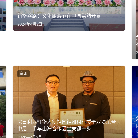
新华丝路：文化旅游节在中国常熟开幕
国
2024年4月2日
资讯
尼日利亚驻华大使馆向神州租车授予双项荣誉
中尼二手车出海合作迈出关键一步
2026年2月5日