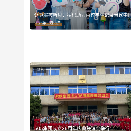
让真实被听见：猛玛助力百校学生记录当代中
2025年11月21日
资讯
505集团成立36周年庆典联谊会举行