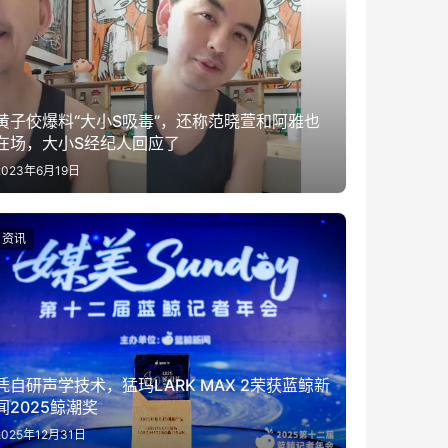
黄子佼爆料“大小S吸毒”，还称范晓萱和阿雅也
在场，大小S经纪人回应了
2023年6月19日
资讯
凭自研声学技术，猛玛LARK MAX 2荣获蓝鲸新
闻2025鲸潮奖
2025年12月31日