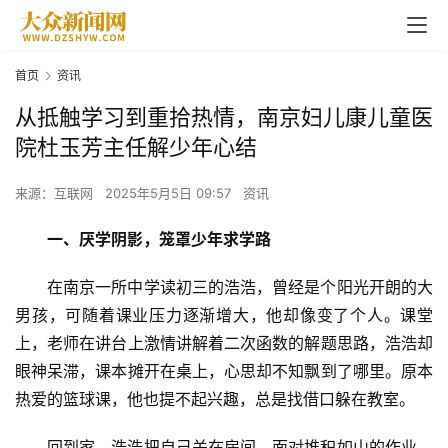
首页
资讯
从抵触学习到重拾热情，南京妇儿康儿童医
院杜玉芳主任解少年心结
来源：互联网
2025年5月5日 09:57
资讯
一、厌学阴影，笼罩少年求学路
在南京一所中学读初三的浩浩，曾经是个阳光开朗的大
男孩，可随着课业压力逐渐增大，他却像变了个人。课堂
上，老师在讲台上激情讲解着二次函数的解题思路，浩浩却
眼神呆滞，课本摊开在桌上，心思却不知飘到了哪里。原本
热爱的篮球课，他也提不起兴趣，总是找借口躲在教室。
回到家，浩浩把自己关在房间，面对堆积如山的作业，