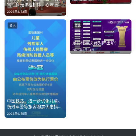
官！多元课程相伴，心理陪伴
守护童心成长
2026年8月3日
资讯
资讯
足协杯半决赛对阵出炉！
2025年7月24日
中国铁路：进一步优化儿童、
伤残军警等旅客购票优惠措
施，最低4折，9月6日开始发
2025年9月5日
售