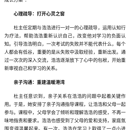
心理疏导：打开心灵之窗
杜主任定期与浩浩进行一对一的心理疏导，运用认知行
为疗法，帮助浩浩重新认识自己，改变他对学
习
的负面认
知。引导浩浩明白，一次考试的失败并不能代表什么，每个
人都会有低谷，重要的是从失败中汲取经验，重新出发。通
过一次次的深入交流，浩浩逐渐放下了心中的包袱，开始重
新审视自己和学
习
的关系。
亲子沟通：重建温暖港湾
杜主任意识到，亲子关系在浩浩的问题中起着关键作
用。于是，她安排了亲子沟通指导课程，让浩浩和父母一起
参与。课程中，父母学会了倾听和理解浩浩的感受，不再一
味地指责和要求。浩浩也感受到了父母的爱和支持，家庭氛
围变得温馨起来。有一次，浩浩在学
习
上取得了一点小进