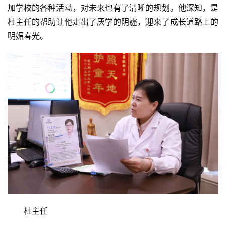
加学校的各种活动，对未来也有了清晰的规划。他深知，是
专
杜主任的帮助让他走出了厌学的阴霾，迎来了成长道路上的
题
明媚春光。
汽
车
·
新
能
源
杜主任