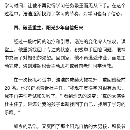
学
习
时间，让他不再觉得学
习
任务繁重而无从下手。在这个
商
过程中，浩浩逐渐找到了学
习
的节奏，对学
习
也有了信心。
业
四、破茧重生，阳光少年自信归来
消
费
经过一段时间的治疗和引导，浩浩的变化令人惊叹。课
生
堂上，他重新找回了专注的状态，积极举手回答问题，眼神
活
中充满了对知识的渴望。回到家，他不再逃避作业，而是主
动完成，遇到难题也会主动思考或者向老师同学请教。
科
技
在一次模拟考试中，浩浩的成绩大幅提升，重回班级前 
登录
注册
20 名。他兴奋地告诉杜主任：“我现在觉得学
习
很有意思，
财
我不再害怕考试和失败了。” 看到浩浩的蜕变：“真的太感谢
经
杜主任了，是您让我的孩子重新找回了自己，找到了学
习
的
乐趣。”
教
育
如今的浩浩，又变回了那个阳光自信的大男孩，积极参