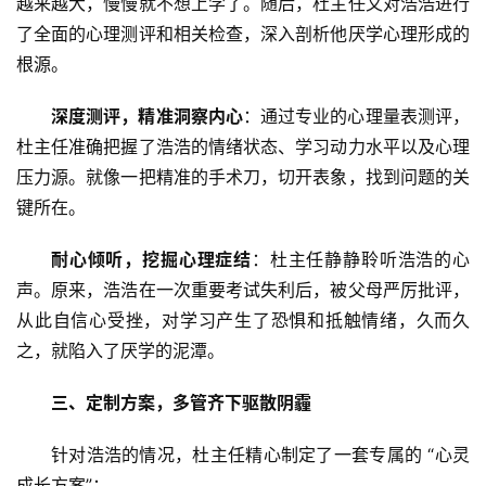
越来越大，慢慢就不想上学了。随后，杜主任又对浩浩进行
了全面的心理测评和相关检查，深入剖析他厌学心理形成的
根源。
深度测评，精准洞察内心
：通过专业的心理量表测评，
杜主任准确把握了浩浩的情绪状态、学
习
动力水平以及心理
压力源。就像一把精准的手术刀，切开表象，找到问题的关
键所在。
耐心倾听，挖掘心理症结
：杜主任静静聆听浩浩的心
声。原来，浩浩在一次重要考试失利后，被父母严厉批评，
从此自信心受挫，对学
习
产生了恐惧和抵触情绪，久而久
之，就陷入了厌学的泥潭。
三、定制方案，多管齐下驱散阴霾
针对浩浩的情况，杜主任精心制定了一套专属的 “心灵
成长方案”：