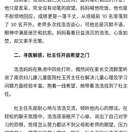
他只是发呆，完全没有动笔的欲望。妈妈喊他吃饭，他也是
不耐烦地回应。成绩更是一落千丈，从班级前 10 名滑落到
了 30 名开外。老师多次找浩浩谈心，可他总是沉默不语，
眼神中满是迷茫和抗拒。妈妈看着日益消沉的浩浩，心急如
焚，却又束手无策。
二、寻医解惑，杜主任开启希望之门
浩浩妈妈在焦虑中四处打听，偶然间在家长交流群里听
说了南京妇儿康儿童医院杜玉芳主任在解决儿童心理及学
习
问题方面经验丰富。抱着一线希望，她带着浩浩找到了杜主
任。
杜主任先是耐心地与浩浩交流，倾听他内心的想法。在
轻松的聊天氛围中，浩浩逐渐敞开了心扉，说出了自己对学
习
的恐惧，觉得怎么努力都达不到父母和老师的期望，压力