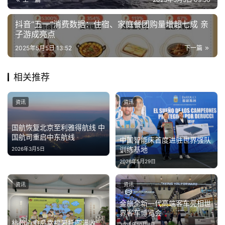
抖音“五一”消费数据：住宿、家庭餐团购量增超七成 亲
子游成亮点
2025年5月5日 13:52
下一篇
相关推荐
资讯
资讯
国航恢复北京至利雅得航线 中
国航司重启中东航线
中国智能床首度进驻世界强队
训练基地
2026年3月5日
2026年5月29日
资讯
资讯
金旅全新一代高端客车亮相世
界客车博览会
杭州心愈岛幸福暑托圆满收
2025年10月6日