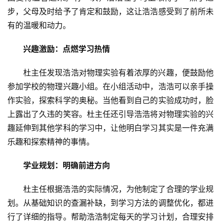
步，父母及时给予了肯定和鼓励，这让浩浩感受到了前所未
有的温暖和动力。
兴趣激励：点燃学
习
热情
杜主任发现浩浩对物理实验有着浓厚的兴趣，便鼓励他
参加学校的物理兴趣小组。在小组活动中，浩浩可以亲手操
作实验，探索科学的奥秘。当他看到自己的实验成功时，脸
上露出了久违的笑容。杜主任还引导浩浩将对物理实验的兴
趣延伸到其他学科的学
习
中，让他明白学
习
其实是一件充满
乐趣和探索精神的事情。
首
学业规划：明确前进方向
页
杜主任根据浩浩的实际情况，为他制定了合理的学业规
资
划。从基础知识的查漏补缺，到学
习
方法的调整优化，都进
讯
行了详细的指导。帮助浩浩制定每天的学
习
计划，合理安排