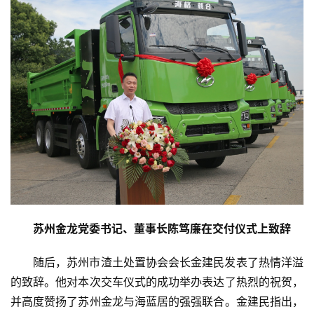
资
讯
商
业
消
费
生
活
科
技
苏州金龙党委书记、董事长陈笃廉在交付仪式上致辞
登录
注册
随后，苏州市渣土处置协会会长金建民发表了热情洋溢
财
经
的致辞。他对本次交车仪式的成功举办表达了热烈的祝贺，
并高度赞扬了苏州金龙与海蓝居的强强联合。金建民指出，