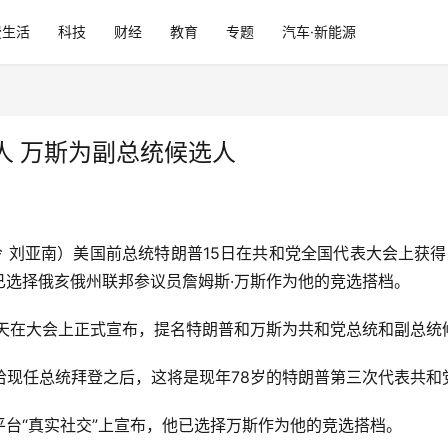
费生活
科技
财经
教育
专题
汽车·新能源
人 万斯为副总统候选人
伶 刘亚南）美国前总统特朗普15日在共和党全国代表大会上获得
已选择俄亥俄州联邦参议员詹姆斯·万斯作为他的竞选搭档。
当天在大会上正式宣布，提名特朗普和万斯为共和党总统和副总统
年败给现任总统拜登之后，这将是现年78岁的特朗普第三次代表共
台“真实社交”上宣布，他已选择万斯作为他的竞选搭档。